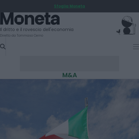
Sfoglia Moneta
SKIP
TO
Moneta
CONTENT
Il dritto e il rovescio dell'economia
Diretto da Tommaso Cerno
M&A