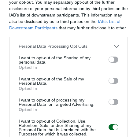
your opt-out. You may separately opt-out of the further
disclosure of your personal information by third parties on the
IAB’s list of downstream participants. This information may
also be disclosed by us to third parties on the
IAB’s List of
Downstream Participants
that may further disclose it to other
TENDENZE E SOSTENIBILITÀ
Al via la “vendemmia” delle mele. Export
third parties.
da 1,2 miliardi sfida caldo record e rincari
Personal Data Processing Opt Outs
Redazione
I want to opt-out of the Sharing of my
personal data.
Opted In
PENSIONI E PREVIDENZA
Disabilità, nuovi servizi online dell'Inps per
I want to opt-out of the Sale of my
Personal Data.
il Progetto di vita: chi può fare domanda e
Opted In
come funziona
I want to opt-out of processing my
Emanuela Meucci
Personal Data for Targeted Advertising.
Opted In
I want to opt-out of Collection, Use,
LAVORO E WELFARE
Retention, Sale, and/or Sharing of my
L'Inps presenta i risultati del piano
Personal Data that Is Unrelated with the
Purposes for which it was collected.
straordinario anti caporalato