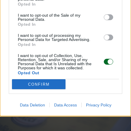
L'Inps presenta i risultati del piano
Opted In
straordinario anti caporalato
I want to opt-out of the Sale of my
Emanuela Meucci
Personal Data.
Opted In
I want to opt-out of processing my
Sfoglia Moneta
Personal Data for Targeted Advertising.
Opted In
MULTIMEDIA
I want to opt-out of Collection, Use,
Retention, Sale, and/or Sharing of my
Personal Data that Is Unrelated with the
Purposes for which it was collected.
Opted Out
CONFIRM
Data Deletion
Data Access
Privacy Policy