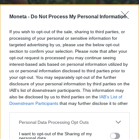
Moneta -
Do Not Process My Personal Information
If you wish to opt-out of the sale, sharing to third parties, or
processing of your personal or sensitive information for
TENDENZE E SOSTENIBILITÀ
targeted advertising by us, please use the below opt-out
Al via la “vendemmia” delle mele. Export
section to confirm your selection. Please note that after your
da 1,2 miliardi sfida caldo record e rincari
opt-out request is processed you may continue seeing
Redazione
interest-based ads based on personal information utilized by
us or personal information disclosed to third parties prior to
your opt-out. You may separately opt-out of the further
disclosure of your personal information by third parties on the
PENSIONI E PREVIDENZA
Disabilità, nuovi servizi online dell'Inps per
IAB’s list of downstream participants. This information may
il Progetto di vita: chi può fare domanda e
also be disclosed by us to third parties on the
IAB’s List of
Downstream Participants
that may further disclose it to other
come funziona
third parties.
Emanuela Meucci
Personal Data Processing Opt Outs
I want to opt-out of the Sharing of my
LAVORO E WELFARE
personal data.