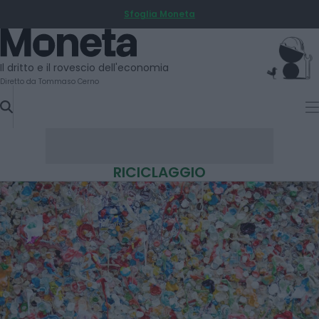
Sfoglia Moneta
SKIP
TO
Moneta
CONTENT
Il dritto e il rovescio dell'economia
Diretto da Tommaso Cerno
RICICLAGGIO