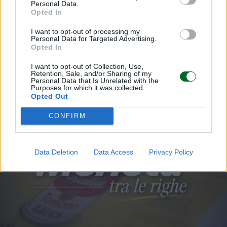
Personal Data.
Emanuela Meucci
Opted In
I want to opt-out of processing my
Personal Data for Targeted Advertising.
Sfoglia Moneta
Opted In
I want to opt-out of Collection, Use,
MULTIMEDIA
Retention, Sale, and/or Sharing of my
Personal Data that Is Unrelated with the
Purposes for which it was collected.
Opted Out
CONFIRM
Data Deletion
Data Access
Privacy Policy