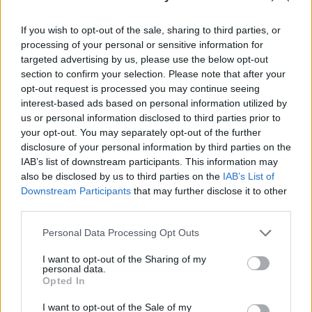
If you wish to opt-out of the sale, sharing to third parties, or
processing of your personal or sensitive information for
targeted advertising by us, please use the below opt-out
IMPRESA E MANAGEMENT
section to confirm your selection. Please note that after your
21 Invest raggiunge un accordo di
opt-out request is processed you may continue seeing
cessione e reinvestimento in Energreen
interest-based ads based on personal information utilized by
Redazione
us or personal information disclosed to third parties prior to
your opt-out. You may separately opt-out of the further
disclosure of your personal information by third parties on the
IAB’s list of downstream participants. This information may
TENDENZE E SOSTENIBILITÀ
Ulivi, erba medica ed energia solare: le
also be disclosed by us to third parties on the
IAB’s List of
Downstream Participants
that may further disclose it to other
rinnovabili sposano l'agricoltura
third parties.
Redazione
Personal Data Processing Opt Outs
I want to opt-out of the Sharing of my
IMPRESA E MANAGEMENT
personal data.
"Col caldo record cambia anche lo
Opted In
shopping: strategie per le aziende che non
vogliono veder colare a picco le vendite"
I want to opt-out of the Sale of my