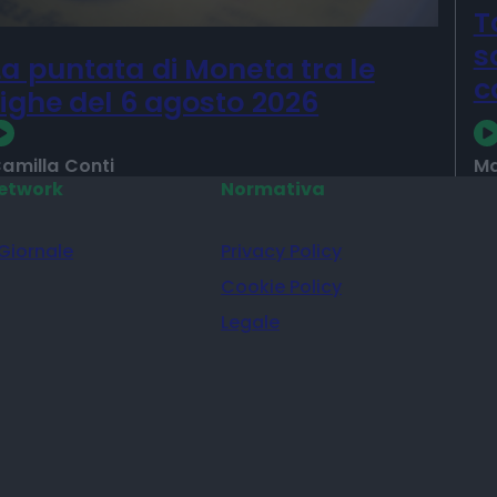
T
s
La puntata di Moneta tra le
c
righe del 6 agosto 2026
amilla Conti
Ma
etwork
Normativa
 Giornale
Privacy Policy
Cookie Policy
Legale