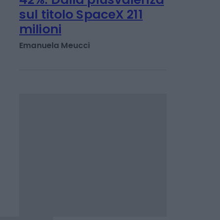
RISPARMIO E ASSICURAZIONI
Per Unipol utile su del
42%. Dalla plusvalenza
sul titolo SpaceX 211
milioni
Emanuela Meucci