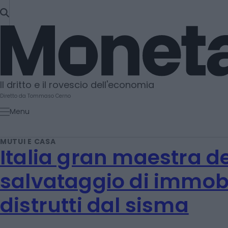
SKIP
TO
Moneta
CONTENT
Il dritto e il rovescio dell'economia
Diretto da Tommaso Cerno
Menu
MUTUI E CASA
Italia gran maestra de
salvataggio di immobil