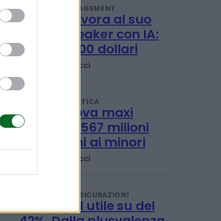
IMPRESA E MANAGEMENT
OpenAI lavora al suo
smart speaker con IA:
costerà 300 dollari
Emanuela Meucci
ECONOMIA POLITICA
Meta, nuova maxi
multa da 567 milioni
per i danni ai minori
Emanuela Meucci