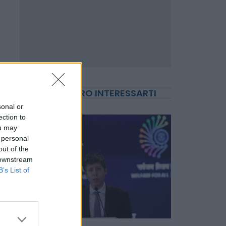
sonal or
ection to
ou may
POTREBBERO INTERESSARTI
 personal
out of the
 downstream
B’s List of