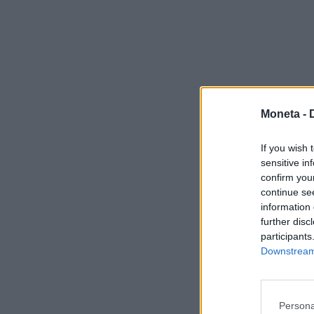
Moneta -
If you wish 
sensitive in
confirm you
continue se
information 
further disc
participants
Downstream 
Persona