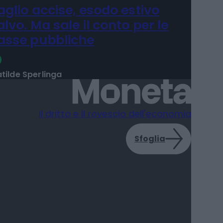
aglio accise, esodo estivo
alvo. Ma sale il conto per le
asse pubbliche
tilde Sperlinga
Il dritto e il rovescio dell'economia
Sfoglia