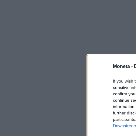
Moneta -
If you wish 
sensitive in
confirm you
continue se
information 
further disc
participants
Downstream 