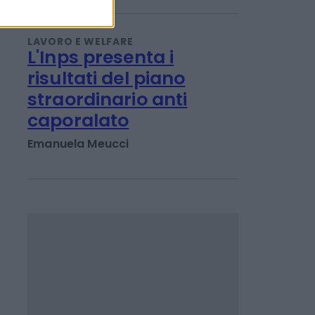
può fare domanda e
come funziona
Emanuela Meucci
LAVORO E WELFARE
L'Inps presenta i
risultati del piano
straordinario anti
caporalato
Emanuela Meucci