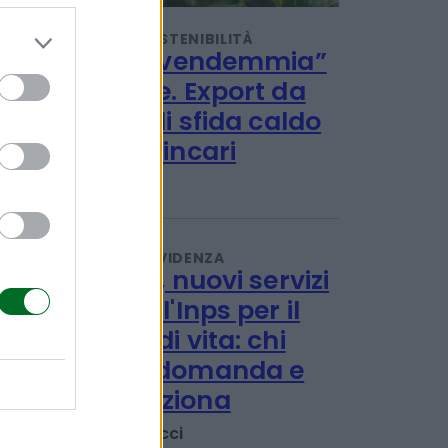
TENDENZE E SOSTENIBILITÀ
Al via la “vendemmia”
delle mele. Export da
1,2 miliardi sfida caldo
record e rincari
Redazione
PENSIONI E PREVIDENZA
Disabilità, nuovi servizi
online dell'Inps per il
Progetto di vita: chi