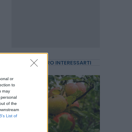
sonal or
ection to
POTREBBERO INTERESSARTI
ou may
 personal
out of the
 downstream
B’s List of