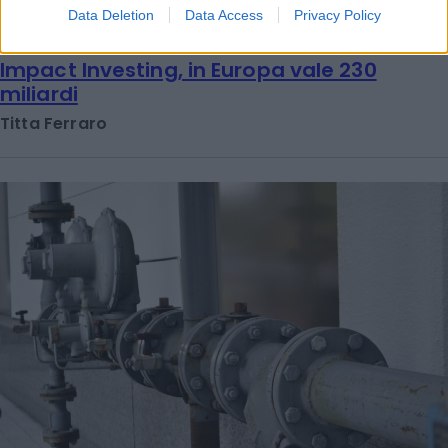
Data Deletion
Data Access
Privacy Policy
SETTORE IN CRESCITA
Impact Investing, in Europa vale 230
miliardi
Titta Ferraro