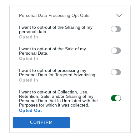
Per la prima volta anche gli investitori Ue si allontanano
third parties.
dai fondi sostenibili: accusati deflussi per oltre un miliardo
di euro
Personal Data Processing Opt Outs
I want to opt-out of the Sharing of my
Valeria Panigada
personal data.
Opted In
I want to opt-out of the Sale of my
Personal Data.
Opted In
I want to opt-out of processing my
Personal Data for Targeted Advertising.
Opted In
I want to opt-out of Collection, Use,
Retention, Sale, and/or Sharing of my
Personal Data that Is Unrelated with the
Purposes for which it was collected.
Opted Out
CONFIRM