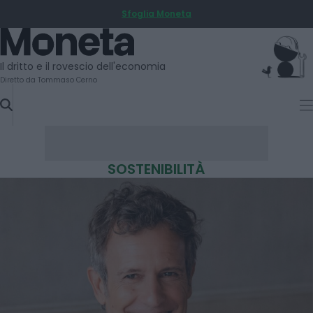
Sfoglia Moneta
SKIP
TO
Moneta
CONTENT
Il dritto e il rovescio dell'economia
Diretto da Tommaso Cerno
SOSTENIBILITÀ