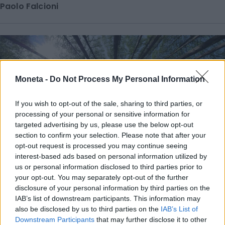
Paolo Falcioni
Moneta -
Do Not Process My Personal Information
If you wish to opt-out of the sale, sharing to third parties, or
processing of your personal or sensitive information for
targeted advertising by us, please use the below opt-out
section to confirm your selection. Please note that after your
opt-out request is processed you may continue seeing
interest-based ads based on personal information utilized by
us or personal information disclosed to third parties prior to
your opt-out. You may separately opt-out of the further
disclosure of your personal information by third parties on the
FONDI
IAB’s list of downstream participants. This information may
Il mantra green non convince più. È fuga di
also be disclosed by us to third parties on the
IAB’s List of
capitali anche in Europa
Downstream Participants
that may further disclose it to other