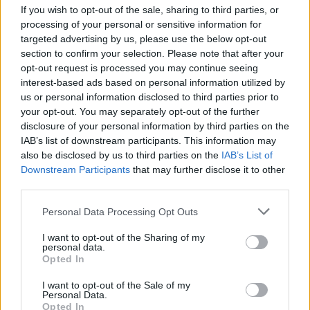
foto).
If you wish to opt-out of the sale, sharing to third parties, or
processing of your personal or sensitive information for
targeted advertising by us, please use the below opt-out
Un cambio di paradigma dunque, rispetto al
section to confirm your selection. Please note that after your
modello neocoloniale praticato da altri Stati che
opt-out request is processed you may continue seeing
muove dalla considerazione che l’insicurezza
interest-based ads based on personal information utilized by
us or personal information disclosed to third parties prior to
alimentare e i conflitti ad essa legati sono causati
your opt-out. You may separately opt-out of the further
oggi dagli squilibri nella distribuzione delle risorse.
disclosure of your personal information by third parties on the
L’ultimo protocollo d’intesa sull’attuazione di
IAB’s list of downstream participants. This information may
progetti di agricoltura sostenibile e moderna è
also be disclosed by us to third parties on the
IAB’s List of
Downstream Participants
that may further disclose it to other
stato siglato in Ghana a metà aprile presso la
third parties.
residenza dell’ambasciatore d’Italia ad Accra, dal
ministro dell’Alimentazione e dell’Agricoltura della
Personal Data Processing Opt Outs
Repubblica del Ghana, Eric Opoku,
I want to opt-out of the Sharing of my
personal data.
dall’amministratore delegato di BF International
Opted In
Best Fields Best Food Limited, Federico Vecchioni,
e dal presidente di BF Ghana Ltd, Georges
I want to opt-out of the Sale of my
Personal Data.
Mikhael.
Opted In