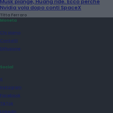
Musk piange, Huang ride. Ecco perché
Nvidia vola dopo conti SpaceX
Titta Ferraro
Moneta
Chi siamo
Contatti
Diffusione
Social
X
Instagram
Facebook
TikTok
Linkedin