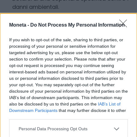
danni ambientali.
Formazione del personale
Investire nella preparazione e
Moneta -
Do Not Process My Personal Information
nell’addestramento di chi lavora in azienda,
soprattutto in ambito emergenze ambientali.
If you wish to opt-out of the sale, sharing to third parties, or
processing of your personal or sensitive information for
Interventi tecnici sugli impianti
targeted advertising by us, please use the below opt-out
Adeguare o sostituire serbatoi interrati e
section to confirm your selection. Please note that after your
tubazioni per prevenirne la corrosione o la
opt-out request is processed you may continue seeing
rottura, con sistemi di controllo delle perdite.
interest-based ads based on personal information utilized by
us or personal information disclosed to third parties prior to
Protezione strutturale degli impianti fuori
your opt-out. You may separately opt-out of the further
terra
disclosure of your personal information by third parties on the
Installare bacini di contenimento
IAB’s list of downstream participants. This information may
also be disclosed by us to third parties on the
IAB’s List of
impermeabili per evitare sversamenti
Downstream Participants
that may further disclose it to other
accidentali.
third parties.
Controllo delle operazioni di carico e
Personal Data Processing Opt Outs
scarico