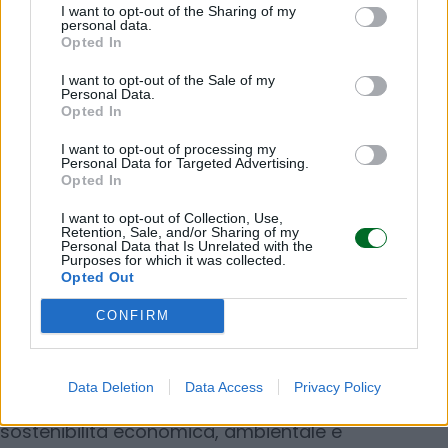
Introdurre misure pratiche per evitare errori e
I want to opt-out of the Sharing of my
personal data.
fuoriuscite, come valvole di sicurezza,
Opted In
etichettature chiare e separazione delle
I want to opt-out of the Sale of my
acque meteoriche.
Personal Data.
Risposta immediata agli incidenti
Opted In
In caso di emergenza, attivare
I want to opt-out of processing my
Personal Data for Targeted Advertising.
tempestivamente un intervento specializzato
Opted In
per contenere la contaminazione.
I want to opt-out of Collection, Use,
Retention, Sale, and/or Sharing of my
Personal Data that Is Unrelated with the
Purposes for which it was collected.
Opted Out
Tutelare l’ambiente non è solo una questione
CONFIRM
etica, ma anche una scelta strategica per la
sopravvivenza e la crescita delle imprese.
Adottare misure di prevenzione significa
Data Deletion
Data Access
Privacy Policy
proteggere il proprio futuro, garantendo
sostenibilità economica, ambientale e