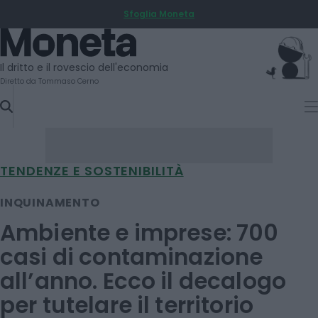
Sfoglia Moneta
SKIP
TO
Moneta
CONTENT
Il dritto e il rovescio dell'economia
Diretto da Tommaso Cerno
TENDENZE E SOSTENIBILITÀ
INQUINAMENTO
Ambiente e imprese: 700
casi di contaminazione
all’anno. Ecco il decalogo
per tutelare il territorio