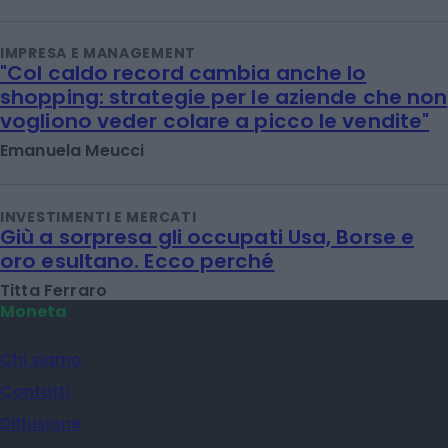
IMPRESA E MANAGEMENT
"Col caldo record cambia anche lo
shopping: strategie per le aziende che non
vogliono veder colare a picco le vendite"
Emanuela Meucci
INVESTIMENTI E MERCATI
Giù a sorpresa gli occupati Usa, Borse e
oro esultano. Ecco perché
Titta Ferraro
Moneta
Chi siamo
Contatti
Diffusione