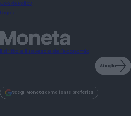
Cookie Policy
Legale
Il dritto e il rovescio dell'economia
Sfoglia
Scegli Moneta come fonte preferita
Moneta s.r.l. - Via Dell'Aprica 18 - 20158 - Milano
Iscrizione Registro Imprese CCIAA Milano C.F. e P.IVA: 14034200965
Iscrizione REA: MI–2757464 Moneta Reg. Trib. Milano N. 31 del 6-3-2025