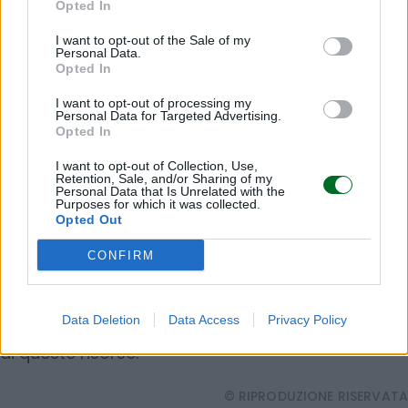
vengono mappati i residui agroindustriali
Opted In
disponibili sul territorio circostante e messi in
I want to opt-out of the Sale of my
Personal Data.
connessione con aziende, progettisti, architetti e
Opted In
produttori interessati a utilizzarli per idee
I want to opt-out of processing my
innovative d’arredo. In altre parole, ciò che oggi è
Personal Data for Targeted Advertising.
uno scarto potrebbe diventare la materia prima
Opted In
di un nuovo prodotto per la casa. La sfida qui non
I want to opt-out of Collection, Use,
riguarda soltanto il recupero dei materiali, ma la
Retention, Sale, and/or Sharing of my
Personal Data that Is Unrelated with the
loro standardizzazione. Uno dei principali ostacoli
Purposes for which it was collected.
Opted Out
alla diffusione di biomateriali derivati dagli scarti
è infatti la difficoltà di garantire qualità, fornitura
CONFIRM
e prestazioni costanti. L’intelligenza artificiale
potrebbe contribuire proprio a superare questo
Data Deletion
Data Access
Privacy Policy
limite, rendendo più semplice e diretto l’impiego
di queste risorse.
© RIPRODUZIONE RISERVATA