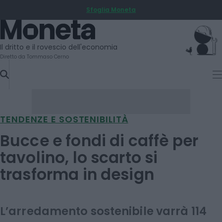
Sfoglia Moneta
SKIP
TO
Moneta
CONTENT
Il dritto e il rovescio dell'economia
Diretto da Tommaso Cerno
TENDENZE E SOSTENIBILITÀ
Bucce e fondi di caffè per
tavolino, lo scarto si
trasforma in design
L’arredamento sostenibile varrà 114