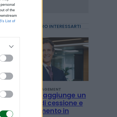
 personal
out of the
 downstream
B’s List of
POTREBBERO INTERESSARTI
IMPRESA E MANAGEMENT
21 Invest raggiunge un
accordo di cessione e
reinvestimento in