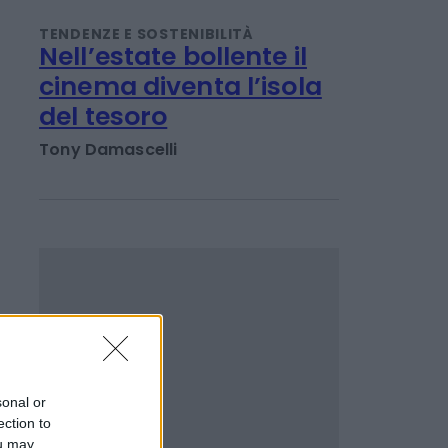
TENDENZE E SOSTENIBILITÀ
Nell’estate bollente il
cinema diventa l’isola
del tesoro
Tony Damascelli
sonal or
ection to
ou may