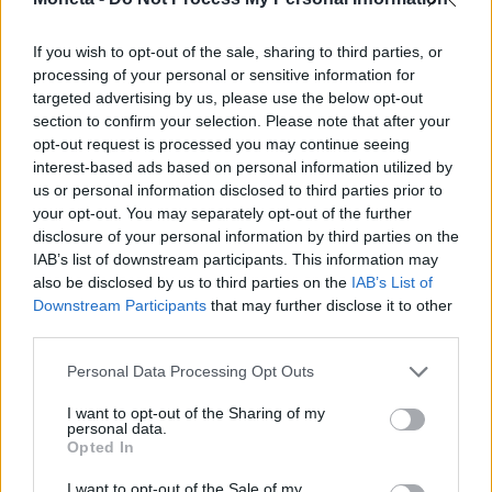
ricomposto come un puzzle gli affreschi della
Casa dei Pittori al Lavoro nell’Insula dei Casti
If you wish to opt-out of the sale, sharing to third parties, or
Amanti, ridotti in frantumi dai bombardamenti
processing of your personal or sensitive information for
della Seconda Guerra Mondiale, e quelli della
targeted advertising by us, please use the below opt-out
section to confirm your selection. Please note that after your
Schola Armaturarum, danneggiati dal crollo del
opt-out request is processed you may continue seeing
2010. Il progetto è stato coordinato dall’Università
interest-based ads based on personal information utilized by
Ca’ Foscari con vari partner italiani ed europei fra
us or personal information disclosed to third parties prior to
your opt-out. You may separately opt-out of the further
cui l’Iit. Alessandra Zambrano, ingegnere
disclosure of your personal information by third parties on the
responsabile per Pompei del progetto RePair,
IAB’s list of downstream participants. This information may
spiega: «Ci servivano mani gentili come quelle
also be disclosed by us to third parties on the
IAB’s List of
degli archeologi in carne e ossa, mosse però
Downstream Participants
that may further disclose it to other
third parties.
dall’IA. La mole di frammenti è enorme: solo per la
Casa dei pittori sono 10.000. Prima si scansionano,
Personal Data Processing Opt Outs
poi l’algoritmo li ricompone virtualmente e
I want to opt-out of the Sharing of my
trasmette la “mappa” alla macchina».
personal data.
Opted In
I want to opt-out of the Sale of my