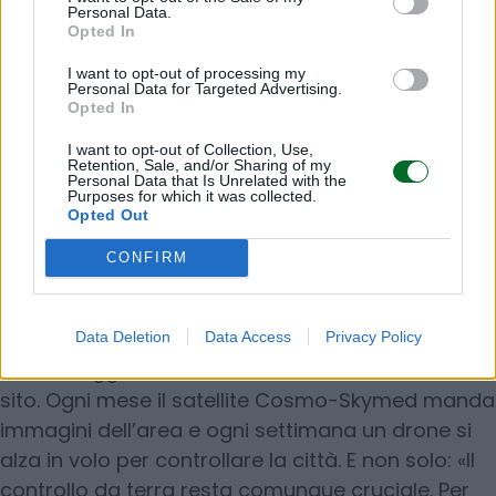
Personal Data.
Opted In
I want to opt-out of processing my
Personal Data for Targeted Advertising.
Opted In
I want to opt-out of Collection, Use,
Retention, Sale, and/or Sharing of my
Personal Data that Is Unrelated with the
Purposes for which it was collected.
Opted Out
CONFIRM
La robotica ha un ruolo fondamentale anche nel
Data Deletion
Data Access
Privacy Policy
monitoraggio dello stato di conservazione del
sito. Ogni mese il satellite Cosmo-Skymed manda
immagini dell’area e ogni settimana un drone si
alza in volo per controllare la città. E non solo: «Il
controllo da terra resta comunque cruciale. Per