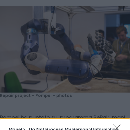
Repair project – Pompei – photos
Pompei ha puntato sul programma RePair: mani
robot guidate dall’intelligenza artificiale hanno
Moneta -
Do Not Process My Personal Information