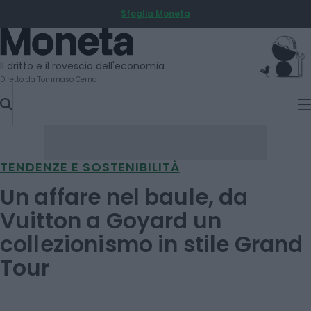
Sfoglia Moneta
SKIP
TO
Moneta
CONTENT
Il dritto e il rovescio dell'economia
Diretto da Tommaso Cerno
TENDENZE E SOSTENIBILITÀ
Un affare nel baule, da
Vuitton a Goyard un
collezionismo in stile Grand
Tour