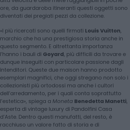
alta velocità e delle mete raggiungibili in poche
ore, da guardaroba itineranti questi oggetti sono
diventati dei pregiati pezzi da collezione.
«I più ricercati sono quelli firmati
Louis Vuitton
,
marchio che ha una prestigiosa storia anche in
questo segmento. E altrettanta importanza
l’hanno i bauli di
Goyard
, più difficili da trovare e
dunque inseguiti con particolare passione dagli
intenditori. Queste due maison hanno prodotto
esemplari magnifici, che oggi stregano non solo i
collezionisti più ortodossi ma anche i cultori
dell’arredamento, per i quali conta soprattutto
l’estetica», spiega a
Moneta
Benedetta Manetti
,
esperta di vintage luxury di Pandolfini Casa
d’Aste. Dentro questi manufatti, del resto, è
racchiuso un valore fatto di storia e di