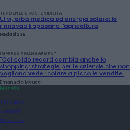
TENDENZE E SOSTENIBILITÀ
Ulivi, erba medica ed energia solare: le
rinnovabili sposano l'agricoltura
Redazione
IMPRESA E MANAGEMENT
"Col caldo record cambia anche lo
shopping: strategie per le aziende che non
vogliono veder colare a picco le vendite"
Emanuela Meucci
Moneta
Chi siamo
Contatti
Diffusione