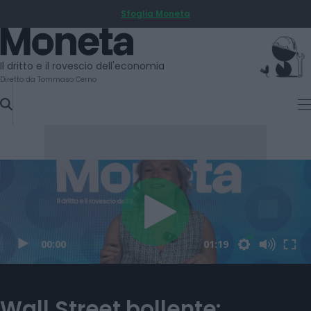
Sfoglia Moneta
SKIP
TO
Moneta
CONTENT
Il dritto e il rovescio dell'economia
Diretto da Tommaso Cerno
Wall Street bollente: