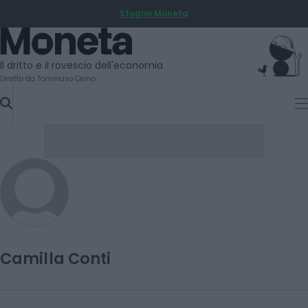
Sfoglia Moneta
SKIP
TO
Moneta
CONTENT
Il dritto e il rovescio dell'economia
Diretto da Tommaso Cerno
Camilla Conti