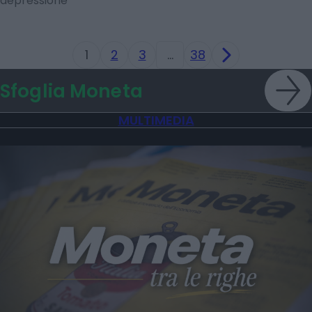
depressione
1
2
3
…
38
Sfoglia Moneta
MULTIMEDIA