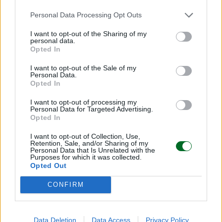
Personal Data Processing Opt Outs
I want to opt-out of the Sharing of my
personal data.
Opted In
I want to opt-out of the Sale of my
Personal Data.
Opted In
I want to opt-out of processing my
Personal Data for Targeted Advertising.
TUTTI I NUMERI DEL REPORT
Opted In
Design: Italia prima in Europa, oltre 63mila
occupati
I want to opt-out of Collection, Use,
Retention, Sale, and/or Sharing of my
Personal Data that Is Unrelated with the
Purposes for which it was collected.
Opted Out
CONFIRM
Data Deletion
Data Access
Privacy Policy