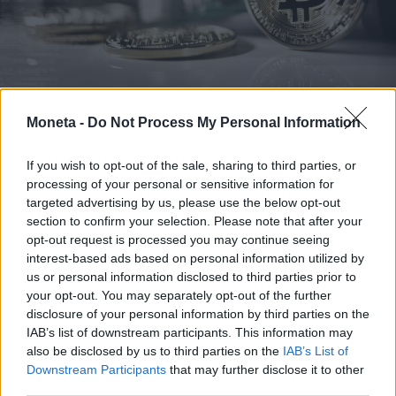
Moneta -
Do Not Process My Personal Information
INVESTIMENTI E MERCATI
Dazi, crolla il Bitcoin: Trump affossa anche
If you wish to opt-out of the sale, sharing to third parties, or
la sua cripto
processing of your personal or sensitive information for
La capitalizzazione di mercato di tutte le criptovalute,
targeted advertising by us, please use the below opt-out
nonostante il sostegno del presidente Usa, è scesa
section to confirm your selection. Please note that after your
dell’11%
opt-out request is processed you may continue seeing
interest-based ads based on personal information utilized by
us or personal information disclosed to third parties prior to
your opt-out. You may separately opt-out of the further
disclosure of your personal information by third parties on the
IAB’s list of downstream participants. This information may
also be disclosed by us to third parties on the
IAB’s List of
Downstream Participants
that may further disclose it to other
third parties.