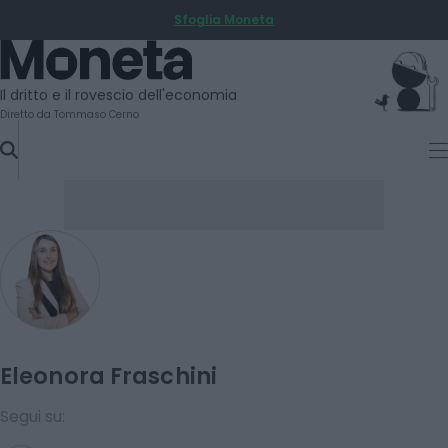
Sfoglia Moneta
SKIP
TO
Moneta
CONTENT
Il dritto e il rovescio dell'economia
Diretto da Tommaso Cerno
Eleonora Fraschini
Segui su: