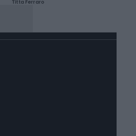
SpaceX crolla a Wall
Street dopo i conti,
preoccupa la spesa IA
Titta Ferraro