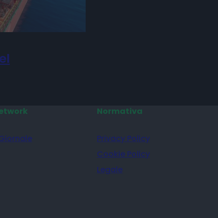
el
etwork
Normativa
 Giornale
Privacy Policy
Cookie Policy
Legale