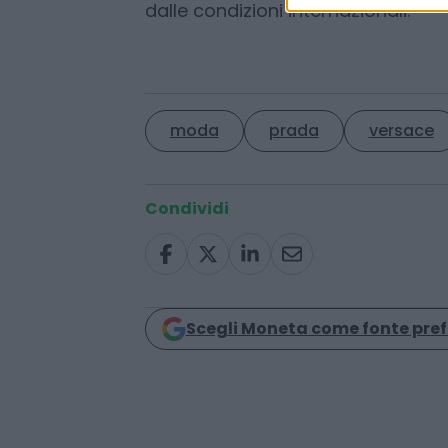
con Tiffany & Co. che ha proseguit
iconiche. Il comparto selective ret
Sephora ha continuato a crescere
dalle condizioni internazionali.
moda
prada
versace
Condividi
Scegli Moneta come fonte pref