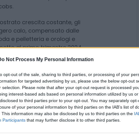
 lusso riporta ricavi in calo del
 la maggior parte dei flussi è
i), grazie ai brand di primo livello
 cui Christian Dior, Fendi,
acobs.
ostrato crescita costante, gli
eggero calo, compensato dalle
Do Not Process My Personal Information
a e pelletteria e orologi e
ispetto al primo trimestre 2024,
to opt-out of the sale, sharing to third parties, or processing of your per
formation for targeted advertising by us, please use the below opt-out s
lla forte spesa dei consumatori
r selection. Please note that after your opt-out request is processed y
to tendenze simili al 2024.
eing interest-based ads based on personal information utilized by us or
disclosed to third parties prior to your opt-out. You may separately opt-
losure of your personal information by third parties on the IAB’s list of
el 2025
. This information may also be disclosed by us to third parties on the
IA
Participants
that may further disclose it to other third parties.
o nel primo trimestre 2025 ( -4%)
024, che era stato