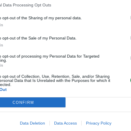
alla forte crescita degli acquisti
l Data Processing Opt Outs
nciato una collezione di borse e
o opt-out of the Sharing of my personal data.
tista giapponese Takashi
In
uovo segmento cosmetico.
slancio creativo. Per celebrare il
o opt-out of the Sale of my Personal Data.
legami con la Cina, la Maison ha
In
nghai presso il Museum of Art
to opt-out of processing my Personal Data for Targeted
diversi nuovi direttori creativi,
ing.
In
attese.
o opt-out of Collection, Use, Retention, Sale, and/or Sharing
ersonal Data that Is Unrelated with the Purposes for which it
lected.
Out
, gioielli e cosmetica
CONFIRM
alo del 9% su base organica.
ile, rafforzando la politica di
Data Deletion
Data Access
Privacy Policy
gi e gioielleria è rimasto stabile,