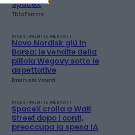
Musk piange, Huang
ride. Ecco perché
Nvidia vola dopo conti
SpaceX
Titta Ferraro
INVESTIMENTI E MERCATI
Novo Nordisk giù in
Borsa: le vendite della
pillola Wegovy sotto le
aspettative
Emanuela Meucci
INVESTIMENTI E MERCATI