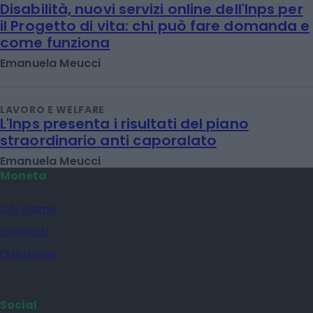
Disabilità, nuovi servizi online dell'Inps per
il Progetto di vita: chi può fare domanda e
come funziona
Emanuela Meucci
LAVORO E WELFARE
L'Inps presenta i risultati del piano
straordinario anti caporalato
Emanuela Meucci
Moneta
Chi siamo
Contatti
Diffusione
Social