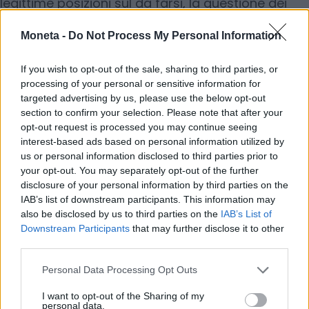
legittime posizioni sul da farsi, la questione dei
dazi USA porta con sé un netto deterioramento
Moneta -
Do Not Process My Personal Information
del clima di fiducia. In questa crescente
incertezza, che è il peggior nemico dell’economia,
If you wish to opt-out of the sale, sharing to third parties, or
pesa anche la sensazione di una crescente
processing of your personal or sensitive information for
distanza tra Europa e Stati Uniti: da amici a
targeted advertising by us, please use the below opt-out
diffidenti, quasi avversari. Si tratta di uno scenario
section to confirm your selection. Please note that after your
opt-out request is processed you may continue seeing
che non può che destare forti preoccupazioni, e
interest-based ads based on personal information utilized by
che ci auguriamo possa essere definitivamente
us or personal information disclosed to third parties prior to
scongiurato, senza un inasprimento della guerra
your opt-out. You may separately opt-out of the further
disclosure of your personal information by third parties on the
commerciale”, scrive Confesercenti.
IAB’s list of downstream participants. This information may
also be disclosed by us to third parties on the
IAB’s List of
© RIPRODUZIONE RISERVATA
Downstream Participants
that may further disclose it to other
third parties.
dazi
Personal Data Processing Opt Outs
I want to opt-out of the Sharing of my
personal data.