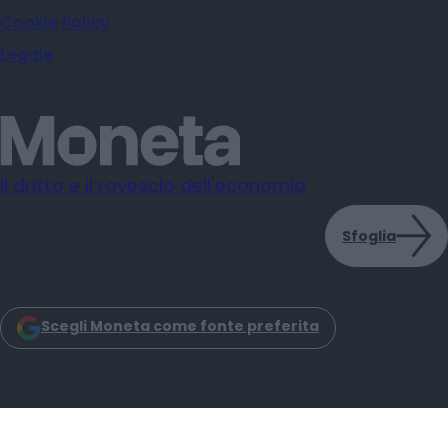
Cookie Policy
Legale
Il dritto e il rovescio dell'economia
Sfoglia
Scegli Moneta come fonte preferita
Moneta s.r.l. - Via Dell'Aprica 18 - 20158 - Milano
Iscrizione Registro Imprese CCIAA Milano C.F. e P.IVA: 14034200965