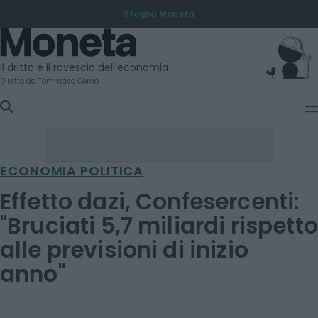
Sfoglia Moneta
SKIP
TO
Moneta
CONTENT
Il dritto e il rovescio dell'economia
Diretto da Tommaso Cerno
ECONOMIA POLITICA
Effetto dazi, Confesercenti:
"Bruciati 5,7 miliardi rispetto
alle previsioni di inizio
anno"