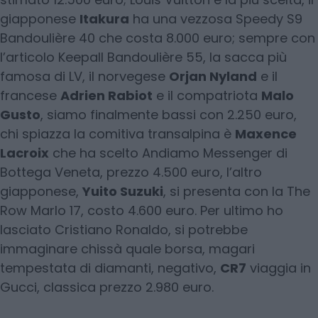
giapponese
Itakura
ha una vezzosa Speedy S9
Bandoulière 40 che costa 8.000 euro; sempre con
l’articolo Keepall Bandoulière 55, la sacca più
famosa di LV, il norvegese
Orjan Nyland
e il
francese
Adrien Rabiot
e il compatriota
Malo
Gusto
, siamo finalmente bassi con 2.250 euro,
chi spiazza la comitiva transalpina è
Maxence
Lacroix
che ha scelto Andiamo Messenger di
Bottega Veneta, prezzo 4.500 euro, l’altro
giapponese,
Yuito Suzuki
, si presenta con la The
Row Marlo 17, costo 4.600 euro. Per ultimo ho
lasciato Cristiano Ronaldo, si potrebbe
immaginare chissà quale borsa, magari
tempestata di diamanti, negativo,
CR7
viaggia in
Gucci, classica prezzo 2.980 euro.