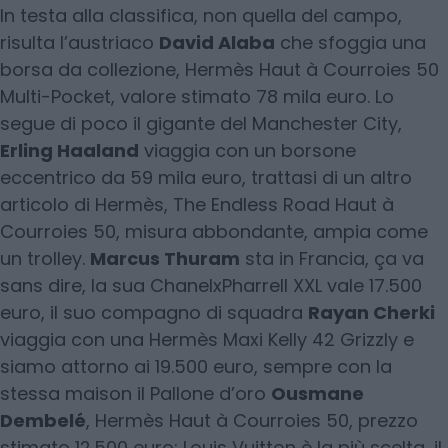
In testa alla classifica, non quella del campo,
risulta l’austriaco
David Alaba
che sfoggia una
borsa da collezione, Hermès Haut à Courroies 50
Multi-Pocket, valore stimato 78 mila euro. Lo
segue di poco il gigante del Manchester City,
Erling Haaland
viaggia con un borsone
eccentrico da 59 mila euro, trattasi di un altro
articolo di Hermès, The Endless Road Haut à
Courroies 50, misura abbondante, ampia come
un trolley.
Marcus Thuram
sta in Francia, ça va
sans dire, la sua ChanelxPharrell XXL vale 17.500
euro, il suo compagno di squadra
Rayan Cherki
viaggia con una Hermès Maxi Kelly 42 Grizzly e
siamo attorno ai 19.500 euro, sempre con la
stessa maison il Pallone d’oro
Ousmane
Dembelé
, Hermès Haut à Courroies 50, prezzo
stimato 12.500 euro; Louis Vuitton è la più scelta, il