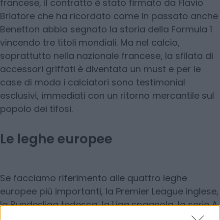
francese, il contratto è stato firmato da Flavio
Briatore che ha ricordato come in passato anche
Benetton abbia segnato la storia della Formula 1
vincendo tre titoli mondiali. Ma nel calcio,
soprattutto nella nazionale francese, la sfilata di
accessori griffati è diventata un must e per le
case di moda i calciatori sono testimonial
esclusivi, immediati con un ritorno mercantile sul
popolo dei tifosi.
Le leghe europee
Se facciamo riferimento alle quattro leghe
europee più importanti, la Premier League inglese,
la Bundesliga tedesca, la Liga spagnola, la serie A,
la moda ha investito 1,1 miliardi di euro nel 2023 e