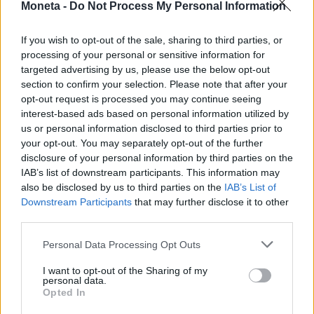
Moneta -
Do Not Process My Personal Information
il dato è cresciuto nelle ultime due stagioni. Se
pensiamo soltanto che le scarpe da gioco,
If you wish to opt-out of the sale, sharing to third parties, or
calzate da Messi in questo mondiale, sono state
processing of your personal or sensitive information for
messe in vendita da Adidas a 520 dollari. E sono
targeted advertising by us, please use the below opt-out
section to confirm your selection. Please note that after your
già esaurite.
opt-out request is processed you may continue seeing
Leggi anche:
interest-based ads based on personal information utilized by
Mondiali che affare: tra diritti tv, viaggi e
us or personal information disclosed to third parties prior to
your opt-out. You may separately opt-out of the further
scommesse assist da 41 miliardi
disclosure of your personal information by third parties on the
Affari in fuorigioco: tariffe e visti sballano i
IAB’s list of downstream participants. This information may
Mondiali 2026
also be disclosed by us to third parties on the
IAB’s List of
Downstream Participants
that may further disclose it to other
third parties.
© RIPRODUZIONE RISERVATA
Personal Data Processing Opt Outs
lusso
I want to opt-out of the Sharing of my
personal data.
Opted In