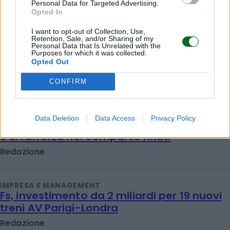
Personal Data for Targeted Advertising.
Opted In
I want to opt-out of Collection, Use,
Retention, Sale, and/or Sharing of my
Personal Data that Is Unrelated with the
Purposes for which it was collected.
Opted Out
CONFIRM
IMPRESA E MANAGEMENT
Data Deletion
Data Access
Privacy Policy
Iren Ambiente sale al 100% di ETAmbiente
e si rafforza nel comparto rifiuti
Redazione
IMPRESA E MANAGEMENT
Fs, investimento da 2 miliardi per 19 nuovi
treni AV Parigi-Londra
Redazione