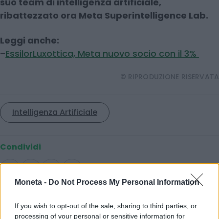
suo team di intelligenza artificiale,
ribattezzato ora Meta Superintelligence Lab.
Leggi anche:
–
EssilorLuxottica, Meta nuovo socio con il 3%
© RIPRODUZIONE RISERVATA
Intelligenza Artificiale
Condividi
Moneta -
Do Not Process My Personal Information
Scegli Moneta come fonte preferita
If you wish to opt-out of the sale, sharing to third parties, or
processing of your personal or sensitive information for