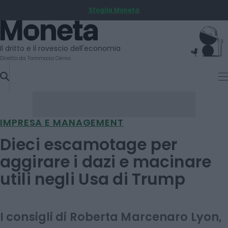
Sfoglia Moneta
SKIP
TO
Moneta
CONTENT
Il dritto e il rovescio dell'economia
Diretto da Tommaso Cerno
IMPRESA E MANAGEMENT
Dieci escamotage per
aggirare i dazi e macinare
utili negli Usa di Trump
I consigli di Roberta Marcenaro Lyon,