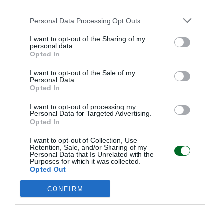
third parties.
americano.
Creare consorzi temporanei di filiera.
Personal Data Processing Opt Outs
Aggregarsi con altre imprese italiane per
I want to opt-out of the Sharing of my
offrire progetti chiavi in mano, soluzioni
personal data.
Opted In
complete con più valore aggiunto. Gli
americani preferiscono sempre avere un
I want to opt-out of the Sale of my
Personal Data.
unico interlocutore: semplifica e tranquillizza,
Opted In
è il principio della “single source
I want to opt-out of processing my
responsability”.
Personal Data for Targeted Advertising.
Opted In
Sviluppare partnership pubblico-privato.
Proporre al governo americano soluzioni e
I want to opt-out of Collection, Use,
Retention, Sale, and/or Sharing of my
progetti su cui investire, inserendosi nei
Personal Data that Is Unrelated with the
Purposes for which it was collected.
programmi di spesa pubblica con logiche di
Opted Out
partenariato.
CONFIRM
Tutelarsi dai rischi con gli studi di fattibilità.
Muoversi per gradi e sempre dopo aver
condotto uno studio preliminare