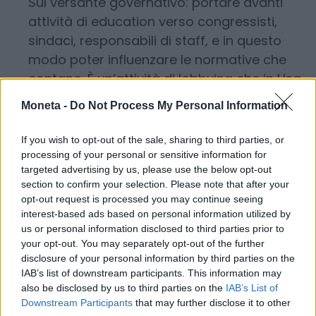
Sul versante governativo: portare avanti
attività di education verso congressisti,
sindaci, responsabili di staff, e in questo
modo poter influenzare le normative che
contano. È un’attività di lobbying che in Usa
ha una storia antica e nobile, che richiede
Moneta -
Do Not Process My Personal Information
grande preparazione e costanza.
Integrarsi nella vita americana. «Iscriversi
If you wish to opt-out of the sale, sharing to third parties, or
sempre alle associazioni di categoria –
processing of your personal or sensitive information for
targeted advertising by us, please use the below opt-out
raccomanda Marcenaro – e partecipare ai
section to confirm your selection. Please note that after your
loro eventi: è lì che si fa il business».
opt-out request is processed you may continue seeing
Fondamentale anche il rapporto con le
interest-based ads based on personal information utilized by
università e i centri di ricerca, tipicamente
us or personal information disclosed to third parties prior to
your opt-out. You may separately opt-out of the further
molto integrati con l’industria americana,
disclosure of your personal information by third parties on the
assai più che in Italia. Sono tipi di “elevazione
IAB’s list of downstream participants. This information may
sociale” che danno credibilità e abbinano il
also be disclosed by us to third parties on the
IAB’s List of
Downstream Participants
that may further disclose it to other
know-how italiano allo stile del management