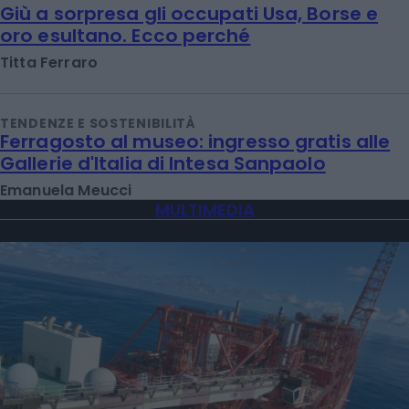
Giù a sorpresa gli occupati Usa, Borse e
oro esultano. Ecco perché
Titta Ferraro
TENDENZE E SOSTENIBILITÀ
Ferragosto al museo: ingresso gratis alle
Gallerie d'Italia di Intesa Sanpaolo
Emanuela Meucci
MULTIMEDIA