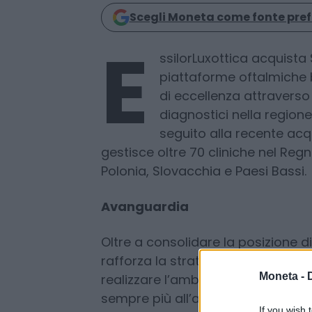
Emanuela Meucci
12 Dicembre 2025
Scegli Moneta come fonte pref
E
ssilorLuxottica acquista 
piattaforme oftalmiche b
di eccellenza attraverso 
diagnostici nella regione
seguito alla recente acq
gestisce oltre 70 cliniche nel Reg
Polonia, Slovacchia e Paesi Bassi.
Avanguardia
Moneta -
Oltre a consolidare la posizione d
If you wish 