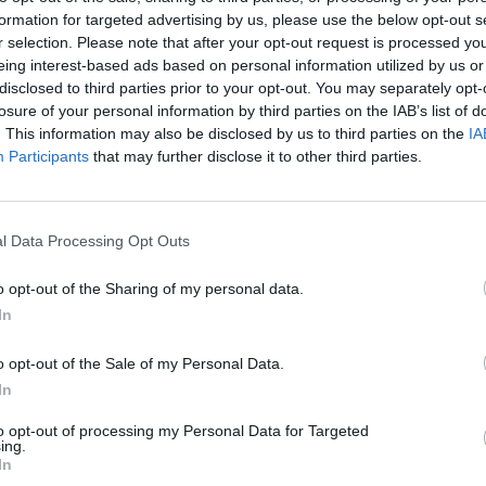
EssilorLuxottica e contribuisce a
formation for targeted advertising by us, please use the below opt-out s
r selection. Please note that after your opt-out request is processed y
di costruire un’esperienza di cura
eing interest-based ads based on personal information utilized by us or
grata e supportata da team
disclosed to third parties prior to your opt-out. You may separately opt-
oprire l’intero percorso di cura,
losure of your personal information by third parties on the IAB’s list of
ce fino alla gestione clinica
. This information may also be disclosed by us to third parties on the
IA
Participants
that may further disclose it to other third parties.
 comprende sia trattamenti
re elettive per la correzione
ifeye copre l’intero spettro dei
l Data Processing Opt Outs
o opt-out of the Sharing of my personal data.
 di una solida reputazione nel
In
e i risultati all’avanguardia nel
o opt-out of the Sale of my Personal Data.
In
to opt-out of processing my Personal Data for Targeted
ing.
In