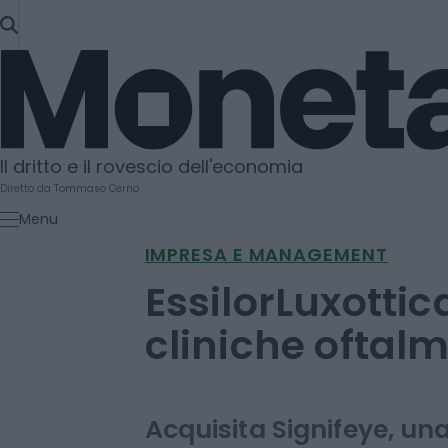
SKIP
TO
Moneta
CONTENT
Il dritto e il rovescio dell'economia
Diretto da Tommaso Cerno
Menu
IMPRESA E MANAGEMENT
EssilorLuxottic
cliniche oftal