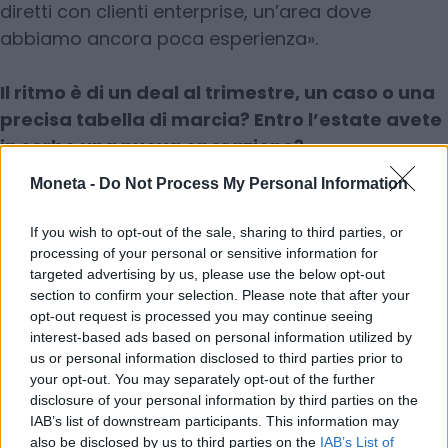
diretti con clienti enterprise, un’area dove
abbiamo ancora poca esperienza».
Il ritmo è di un deal al trimestre, un caso o una
precisa tabella di marcia? Entro l’estate avete
in serbo una nuova operazione?
«La nostra intenzione è continuare a fare
Moneta -
Do Not Process My Personal Information
acquisizioni, e possibilmente sempre più grandi,
sfidanti e stimolanti. È difficile dire adesso quale
If you wish to opt-out of the sale, sharing to third parties, or
sarà la prossima e quando arriverà, anche
processing of your personal or sensitive information for
targeted advertising by us, please use the below opt-out
perché non dipende solo da noi. Però penso che
section to confirm your selection. Please note that after your
almeno un’altra, prima della fine dell’estate, con
opt-out request is processed you may continue seeing
ogni probabilità ci sarà».
interest-based ads based on personal information utilized by
us or personal information disclosed to third parties prior to
your opt-out. You may separately opt-out of the further
Quali i criteri chiave che usate per decidere
disclosure of your personal information by third parties on the
l’azienda giusta su cui puntare?
IAB’s list of downstream participants. This information may
«La prima cosa che cerchiamo sono aziende con
also be disclosed by us to third parties on the
IAB’s List of