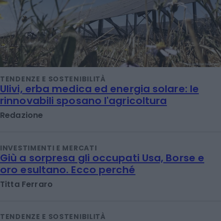
TENDENZE E SOSTENIBILITÀ
Ulivi, erba medica ed energia solare: le
rinnovabili sposano l'agricoltura
Redazione
INVESTIMENTI E MERCATI
Giù a sorpresa gli occupati Usa, Borse e
oro esultano. Ecco perché
Titta Ferraro
TENDENZE E SOSTENIBILITÀ