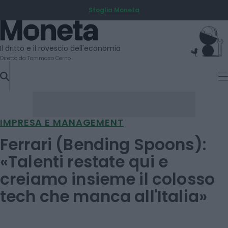
Sfoglia Moneta
SKIP
TO
Moneta
CONTENT
Il dritto e il rovescio dell'economia
Diretto da Tommaso Cerno
IMPRESA E MANAGEMENT
Ferrari (Bending Spoons):
«Talenti restate qui e
creiamo insieme il colosso
tech che manca all'Italia»