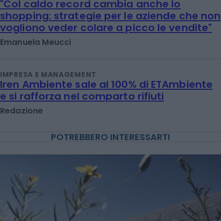
"Col caldo record cambia anche lo
shopping: strategie per le aziende che non
vogliono veder colare a picco le vendite"
Emanuela Meucci
IMPRESA E MANAGEMENT
Iren Ambiente sale al 100% di ETAmbiente
e si rafforza nel comparto rifiuti
Redazione
POTREBBERO INTERESSARTI