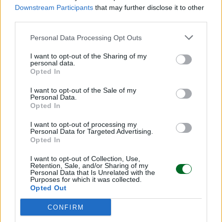
Downstream Participants
that may further disclose it to other
ricavi importanti. Come gruppo quest’anno
third parties.
supereremo 1,2 miliardi di dollari di fatturato,
quindi perché un’acquisizione abbia davvero
Personal Data Processing Opt Outs
impatto per noi, l’azienda deve avere una certa
I want to opt-out of the Sharing of my
dimensione. Secondo punto: dobbiamo riuscire a
personal data.
Opted In
prevederne il futuro con un buon grado di
precisione. Se è troppo imprevedibile, di solito
I want to opt-out of the Sale of my
Personal Data.
non ci interessa. E poi, terzo: dobbiamo credere di
Opted In
poterla migliorare tanto. Altrimenti diventa
I want to opt-out of processing my
difficile fare un’offerta che sia interessante per il
Personal Data for Targeted Advertising.
Opted In
venditore ma che, allo stesso tempo, ci permetta
di ottenere un ritorno eccellente».
I want to opt-out of Collection, Use,
Retention, Sale, and/or Sharing of my
Personal Data that Is Unrelated with the
Purposes for which it was collected.
A quali segmenti guardate?
Opted Out
«Siamo abbastanza agnostici. Finché si tratta di
CONFIRM
digitale, siamo aperti a considerare qualsiasi tipo