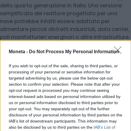
della quarta generazione in Italia. Una versione
semplificata del reattore progettato per una
nave potrebbe infatti essere adattata per
alimentare piccoli distretti industriali, data center,
poli manifatturieri energivori o altre infrastrutture.
In questa prospettiva il nucleare navale
diventerebbe il primo mercato di riferimento.
Moneta -
Do Not Process My Personal Information
If you wish to opt-out of the sale, sharing to third parties, or
Tempi industriali
processing of your personal or sensitive information for
targeted advertising by us, please use the below opt-out
section to confirm your selection. Please note that after your
La scelta strategica di Fincantieri è quella di
opt-out request is processed you may continue seeing
concentrarsi direttamente sulla quarta
interest-based ads based on personal information utilized by
generazione. La ragione è legata ai tempi
us or personal information disclosed to third parties prior to
industriali: una nave commerciale nucleare non
your opt-out. You may separately opt-out of the further
disclosure of your personal information by third parties on the
entrerà in servizio prima di quindici o vent’anni e
IAB’s list of downstream participants. This information may
la tecnologia di quarta generazione è quella che
also be disclosed by us to third parties on the
IAB’s List of