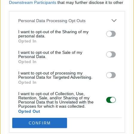
nel 2035-2040 sarà più competitiva.
Downstream Participants
that may further disclose it to other
third parties.
Tra le tecnologie attualmente analizzate, quella
Personal Data Processing Opt Outs
che appare più promettente agli occhi di
I want to opt-out of the Sharing of my
Fincantieri è il
reattore veloce raffreddato a
personal data.
piombo sviluppato da Newcleo
. La
Opted In
collaborazione tra le due società punta proprio a
I want to opt-out of the Sale of my
Personal Data.
verificare come una tecnologia pensata per il
Opted In
nucleare terrestre possa essere adattata alle
esigenze della navigazione, mantenendo la
I want to opt-out of processing my
Personal Data for Targeted Advertising.
possibilità di riportare a terra le innovazioni
Opted In
sviluppate durante il percorso. Pur mantenendo
I want to opt-out of Collection, Use,
aperto il confronto con altri sviluppatori
Retention, Sale, and/or Sharing of my
Personal Data that Is Unrelated with the
internazionali, oggi la tecnologia al piombo viene
Purposes for which it was collected.
Opted Out
considerata prioritaria. E il countdown è iniziato:
per Fincantieri le prime prove a mare saranno nel
CONFIRM
prossimo decennio.