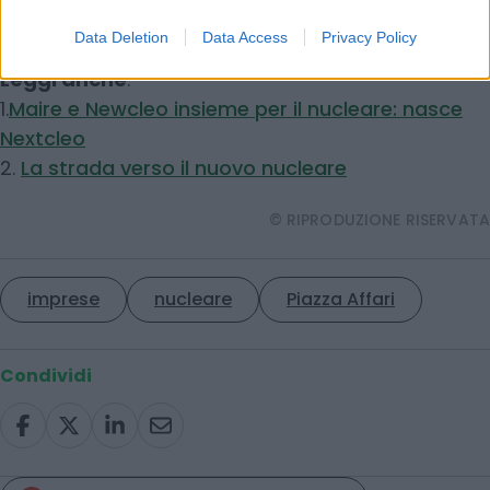
Data Deletion
Data Access
Privacy Policy
Leggi anche
:
1.
Maire e Newcleo insieme per il nucleare: nasce
Nextcleo
2.
La strada verso il nuovo nucleare
© RIPRODUZIONE RISERVATA
imprese
nucleare
Piazza Affari
Condividi