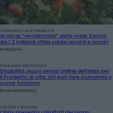
TENDENZE E SOSTENIBILITÀ
Al via la “vendemmia” delle mele. Export
da 1,2 miliardi sfida caldo record e rincari
Redazione
PENSIONI E PREVIDENZA
Disabilità, nuovi servizi online dell'Inps per
il Progetto di vita: chi può fare domanda e
come funziona
Emanuela Meucci
LAVORO E WELFARE
L'Inps presenta i risultati del piano