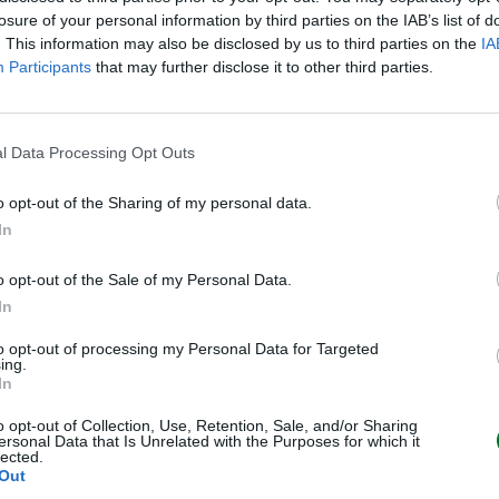
ruppo FS, leader della mobilità,
losure of your personal information by third parties on the IAB’s list of
a transizione energetica”.
. This information may also be disclosed by us to third parties on the
IA
Participants
that may further disclose it to other third parties.
nsumatore di energia elettrica
omanda nazionale, è la
l Data Processing Opt Outs
ergetici attraverso la
nstallazione di 1,1 GW (circa 1,5
o opt-out of the Sharing of my personal data.
pacità rinnovabile entro il 2029,
In
Gruppo FS, e di circa 2 GW (3 TWh
034, ovvero il 40% dei consumi.
o opt-out of the Sale of my Personal Data.
In
ttivi del Piano Strategico 2025-
to opt-out of processing my Personal Data for Targeted
uro di investimenti per innovare i
ing.
In
di viaggio, con l’obiettivo di
ntegrato, sostenibile, connesso
o opt-out of Collection, Use, Retention, Sale, and/or Sharing
ersonal Data that Is Unrelated with the Purposes for which it
lected.
Out