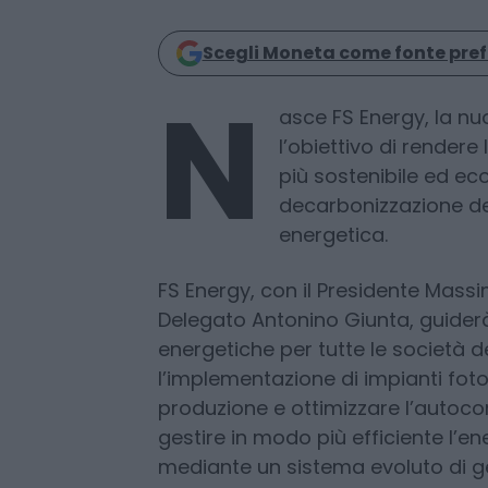
Redazione
29 Luglio 2025
Scegli Moneta come fonte pref
N
asce FS Energy, la n
l’obiettivo di render
più sostenibile ed ec
decarbonizzazione de
energetica.
FS Energy, con il Presidente Massi
Delegato Antonino Giunta, guiderà 
energetiche per tutte le società 
l’implementazione di impianti foto