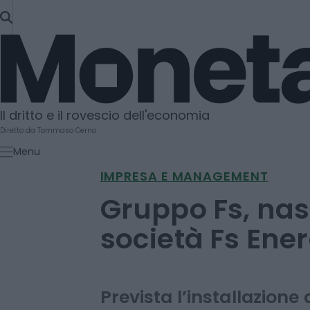
SKIP
TO
Moneta
CONTENT
Il dritto e il rovescio dell'economia
Diretto da Tommaso Cerno
Menu
IMPRESA E MANAGEMENT
Gruppo Fs, nas
società Fs Ene