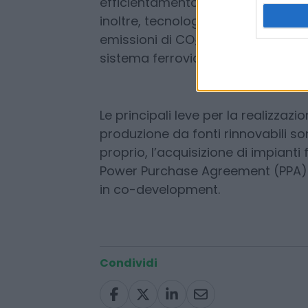
Con interventi mirati a ottimizzare
tutto il Gruppo, FS Energy eseguir
occuperà della pianificazione ed e
efficientamento energetico su stazi
inoltre, tecnologie avanzate per r
emissioni di CO₂ e potenziare la s
sistema ferroviario.
Le principali leve per la realizzaz
produzione da fonti rinnovabili son
proprio, l’acquisizione di impianti fo
Power Purchase Agreement (PPA) e 
in co-development.