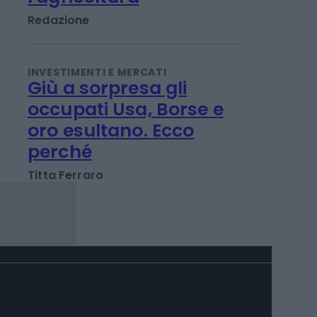
energia solare: le
rinnovabili sposano
l'agricoltura
Redazione
INVESTIMENTI E MERCATI
Giù a sorpresa gli
occupati Usa, Borse e
oro esultano. Ecco
perché
Titta Ferraro