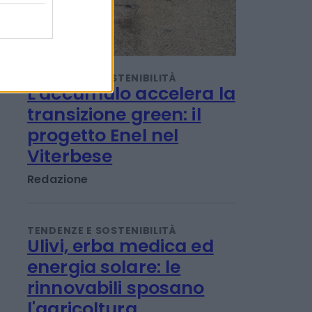
TENDENZE E SOSTENIBILITÀ
L'accumulo accelera la
transizione green: il
progetto Enel nel
Viterbese
Redazione
TENDENZE E SOSTENIBILITÀ
Ulivi, erba medica ed