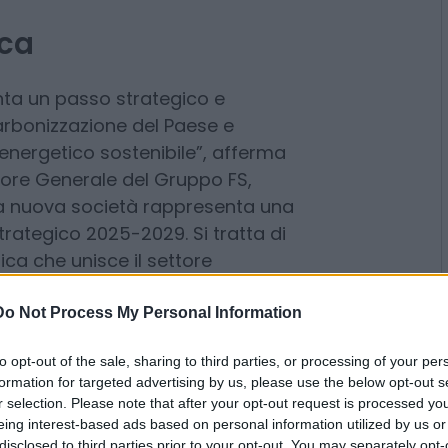
onsumo. La NewCo permetterà di
energia residua esposta al mercato
estione del rischio commodity.
ica
nta un passo strategico e
arbonizzazione del Paese e
 energetico sostenibile”, afferma
tore Generale del Gruppo FS,
 nuova società rappresenta una
Do Not Process My Personal Information
strategico 2025-2029. Si tratta di
ica che unisce il settore
to opt-out of the sale, sharing to third parties, or processing of your per
ndo di contribuire
formation for targeted advertising by us, please use the below opt-out s
’intero sistema Paese, con un
r selection. Please note that after your opt-out request is processed y
eing interest-based ads based on personal information utilized by us or
ttimizzazione in termini di
disclosed to third parties prior to your opt-out. You may separately opt-