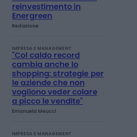
IMPRESA E MANAGEMENT
21 Invest raggiunge un
accordo di cessione e
reinvestimento in
Energreen
Redazione
IMPRESA E MANAGEMENT
"Col caldo record
cambia anche lo
shopping: strategie per
le aziende che non
vogliono veder colare
a picco le vendite"