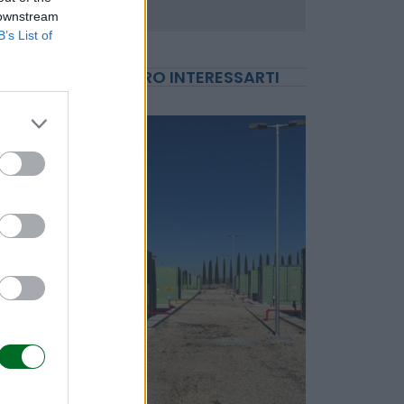
 downstream
B’s List of
POTREBBERO INTERESSARTI