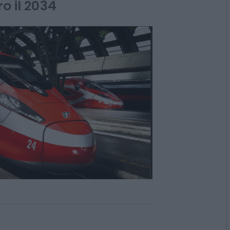
di 1,1 GW di rinnovabili
ro il 2034