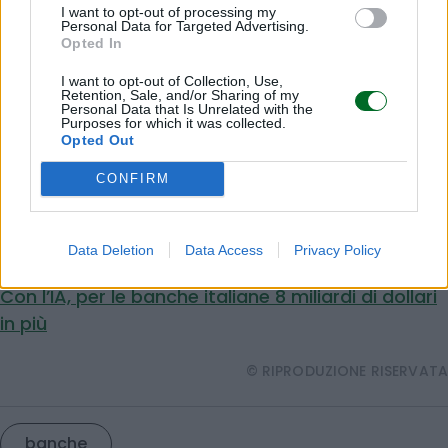
I want to opt-out of processing my
finanziaria tra quelle di Widiba (Mps),
Personal Data for Targeted Advertising.
Opted In
Mediobanca Premier e Fideuram Ispb. Facendo la
sommatoria dei professionisti, si tratterebbe di
I want to opt-out of Collection, Use,
Retention, Sale, and/or Sharing of my
un esercito di quasi 10 mila banker. Non
Personal Data that Is Unrelated with the
Purposes for which it was collected.
sorprende, quindi, l’obiettivo di arrivare entro il
Opted Out
2029 al traguardo di 2.000 miliardi di attività
CONFIRM
finanziarie della clientela.
Leggi anche:
Micillo: Europa in ritardo nell’intelligenza artificiale.
Data Deletion
Data Access
Privacy Policy
Nodi energia e mercato unico
Con l’IA, per le banche italiane 8 miliardi di dollari
in più
© RIPRODUZIONE RISERVATA
banche