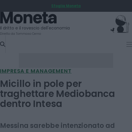
Sfoglia Moneta
SKIP
TO
Moneta
CONTENT
Il dritto e il rovescio dell'economia
Diretto da Tommaso Cerno
IMPRESA E MANAGEMENT
Micillo in pole per
traghettare Mediobanca
dentro Intesa
Messina sarebbe intenzionato ad