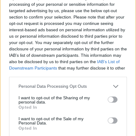
investment banking di Intesa Sanpaolo. Le
processing of your personal or sensitive information for
sinergie in quest’ambito sarebbero notevoli: Imi è
targeted advertising by us, please use the below opt-out
section to confirm your selection. Please note that after your
molto forte nel cosiddetto comparto Debt
opt-out request is processed you may continue seeing
Capital Markets (seconda in Italia per volume
interest-based ads based on personal information utilized by
d’affari) mentre Mediobanca è competitiva nel
us or personal information disclosed to third parties prior to
your opt-out. You may separately opt-out of the further
comparto delle fusioni e acquisizioni (secondo
disclosure of your personal information by third parties on the
operatore nel nostro Paese).
IAB’s list of downstream participants. This information may
also be disclosed by us to third parties on the
IAB’s List of
La gestione patrimoniale
Downstream Participants
that may further disclose it to other
third parties.
Personal Data Processing Opt Outs
L’entità combinata creerebbe un big in entrambi i
I want to opt-out of the Sharing of my
settori dell’investment banking. Le prospettive
personal data.
Opted In
sarebbero interessanti anche per quanto
riguarda la gestione patrimoniale: si
I want to opt-out of the Sale of my
Personal Data.
metterebbero insieme le fabbriche prodotti di
Opted In
fondi, ma anche ben tre reti di consulenza