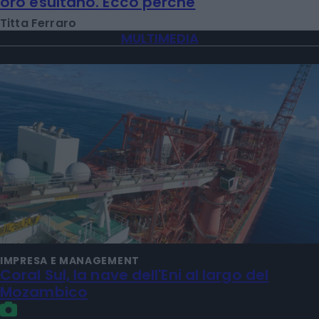
oro esultano. Ecco perché
Titta Ferraro
MULTIMEDIA
IMPRESA E MANAGEMENT
Coral Sul, la nave dell'Eni al largo del
Mozambico