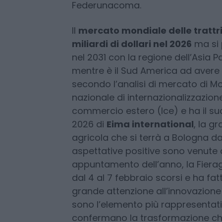
particolare la Cina che ha raggiu
mercato europeo pari al 9% e una 
con l’offerta di tecnologie a bas
Federunacoma.
Il
mercato mondiale delle trattri
miliardi di dollari nel 2026
ma si 
nel 2031 con la regione dell’Asia 
mentre è il Sud America ad avere 
secondo l’analisi di mercato di Mo
nazionale di internazionalizzazion
commercio estero (Ice) e ha il suo
2026 di
Eima international
, la g
agricola che si terrà a Bologna da
aspettative positive sono venute 
appuntamento dell’anno, la Fierag