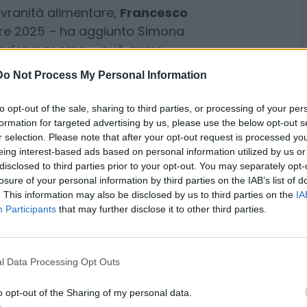
l processo di innovazione delle
 per il 2026 annunciato dal
Sovranità alimentare,
Francesco
Do Not Process My Personal Information
bre 2025 – ha aggiunto Simona
to opt-out of the sale, sharing to third parties, or processing of your per
i Federunacoma – può avere
formation for targeted advertising by us, please use the below opt-out s
ere la ripresa del mercato, che
r selection. Please note that after your opt-out request is processed y
con riferimento non soltanto ai
eing interest-based ads based on personal information utilized by us or
 macchine operatrici, alle
disclosed to third parties prior to your opt-out. You may separately opt-
losure of your personal information by third parties on the IAB’s list of
ca».
. This information may also be disclosed by us to third parties on the
IA
Participants
that may further disclose it to other third parties.
oroghe è stato anche approvato un
i per la revisione delle
Coldiretti
, interesserà 2 milioni di
l Data Processing Opt Outs
cato interno maggiori
o opt-out of the Sharing of my personal data.