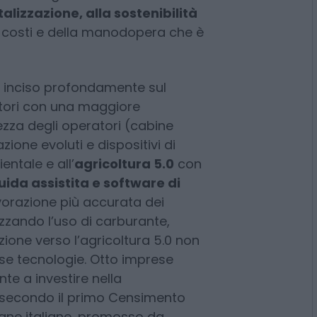
to il pieno di presenze con una
tecnologica nei campi. I trattori
o dell’attività agricola e
 sta segnando il settore
talizzazione, alla sostenibilità
i costi e della manodopera che è
 inciso profondamente sul
attori con una maggiore
ezza degli operatori (cabine
ione evoluti e dispositivi di
ntale e all’
agricoltura 5.0
con
uida assistita e software di
orazione più accurata dei
zzando l’uso di carburante,
sizione verso l’agricoltura 5.0 non