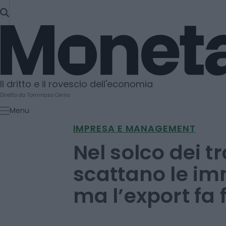
SKIP
TO
Moneta
CONTENT
Il dritto e il rovescio dell'economia
Diretto da Tommaso Cerno
Menu
IMPRESA E MANAGEMENT
Nel solco dei tra
scattano le im