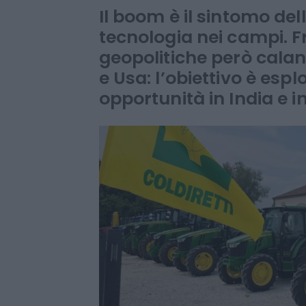
ma l’export fa 
Il boom è il sintomo del
tecnologia nei campi. Fr
geopolitiche però calan
e Usa: l’obiettivo è esp
opportunità in India e 