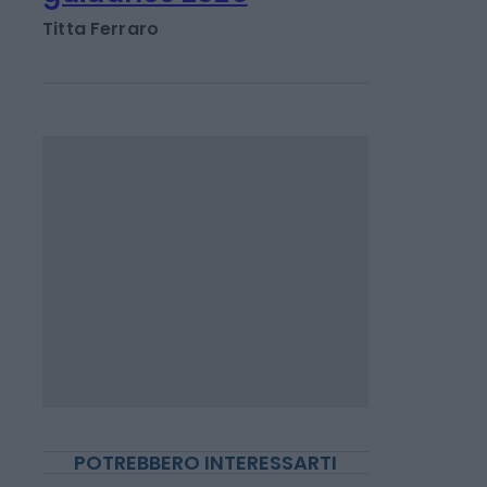
miliardi nel 1°
semestre, alzata la
guidance 2026
Titta Ferraro