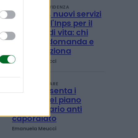
record e rincari
Redazione
PENSIONI E PREVIDENZA
Disabilità, nuovi servizi
online dell'Inps per il
Progetto di vita: chi
può fare domanda e
come funziona
Emanuela Meucci
LAVORO E WELFARE
L'Inps presenta i
risultati del piano
straordinario anti