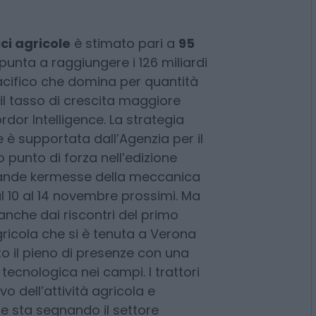
nto nel 2025 una quota del
quota su quello italiano del 12%
so prezzo, secondo
ci agricole
è stimato pari a
95
punta a raggiungere i 126 miliardi
Pacifico che domina per quantità
il tasso di crescita maggiore
rdor Intelligence. La strategia
e è supportata dall’Agenzia per il
 punto di forza nell’edizione
rande kermesse della meccanica
l 10 al 14 novembre prossimi. Ma
anche dai riscontri del primo
ricola che si è tenuta a Verona