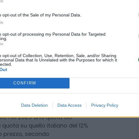
In
e esportazioni. Ben il 70% del
hine agricole viene infatti
o opt-out of the Sale of my Personal Data.
sono l’instabilità geopolitica, le
In
rriere doganali. Si registra in
to opt-out of processing my Personal Data for Targeted
port di macchine italiane
del
ing.
 del 2025 rispetto allo stesso
In
uta al crollo del mercato Usa
o opt-out of Collection, Use, Retention, Sale, and/or Sharing
ersonal Data that Is Unrelated with the Purposes for which it
ia (-7%) e Germania (-2%) che
lected.
to di sbocco per i macchinari
Out
invece l’export verso la Spagna
CONFIRM
e però presentano volumi
l’industria italiana è ora però
ti e in questo contesto grandi
Data Deletion
Data Access
Privacy Policy
a e nei Paesi del Mercosur, dopo
ambio dell’Ue. Un risultato molto
rescita. La sfida è quella di
struttori emergenti, in