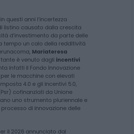
denti e un valore di produzione
ltre i 13 miliardi di euro. Una
ia made in Italy dopo due anni
n questi anni l’incertezza
 listino causato dalla crescita
cità d’investimento da parte delle
 tempo un calo della redditività
derunacoma,
Mariateresa
tante è venuto dagli
incentivi
ta infatti il Fondo Innovazione
il per le macchine con elevati
imposta 4.0 e gli incentivi 5.0,
 (Psr) cofinanziati da Unione
ano uno strumento pluriennale e