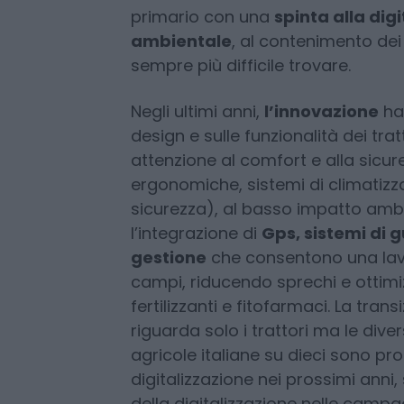
dal 4 al 7 febbraio scorsi e ha fat
grande attenzione all’innovazione 
sono l’elemento più rappresentativ
confermano la trasformazione che
primario con una
spinta alla digi
ambientale
, al contenimento de
sempre più difficile trovare.
Negli ultimi anni,
l’innovazione
ha
design e sulle funzionalità dei tr
attenzione al comfort e alla sicur
ergonomiche, sistemi di climatizzaz
sicurezza), al basso impatto ambie
l’integrazione di
Gps, sistemi di g
gestione
che consentono una lav
campi, riducendo sprechi e ottimi
fertilizzanti e fitofarmaci. La tran