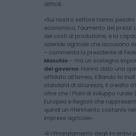
tendenza rispetto agli anni prece
nazionale complessivo che va ben o
boccata di ossigeno per l’industr
difficili.
«Sul nostro settore hanno pesato i
economica, l’aumento dei prezzi di
dei costi di produzione, e la capa
aziende agricole che accusano da
– commenta la presidente di Fe
Maschio
– ma un sostegno impor
del governo
. Hanno dato una spin
affidato all’Ismea, il Bando Isi Ina
standard di sicurezza, il credito d’
oltre che i Piani di sviluppo rurale
Europea e Regioni che rappresent