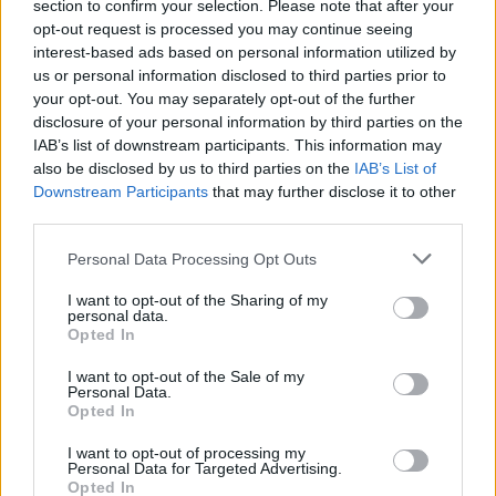
prezzo inferiore»
.
section to confirm your selection. Please note that after your
opt-out request is processed you may continue seeing
interest-based ads based on personal information utilized by
Leggi anche:
us or personal information disclosed to third parties prior to
your opt-out. You may separately opt-out of the further
Si prepara il valzer delle società di gestione, i
disclosure of your personal information by third parties on the
IAB’s list of downstream participants. This information may
pretendenti in cordata per il Leone
also be disclosed by us to third parties on the
IAB’s List of
Downstream Participants
that may further disclose it to other
third parties.
Poche settimane prima della pubblicazione di
Personal Data Processing Opt Outs
questo articolo, ovvero il 28 aprile 2021,
Francesco Gaetano Caltagirone (ai tempi
I want to opt-out of the Sharing of my
personal data.
vicepresidente della compagnia) aveva mosso
Opted In
sullo scacchiere di Generali decidendo, con una
I want to opt-out of the Sale of my
mossa a sorpresa, di non presentare il suo
Personal Data.
Opted In
pacchetto di azioni per l’assemblea sul bilancio
2020. Nel mirino dell’imprenditore romano c’era
I want to opt-out of processing my
Personal Data for Targeted Advertising.
già la gestione di Donnet, il cui mandato sarebbe
Opted In