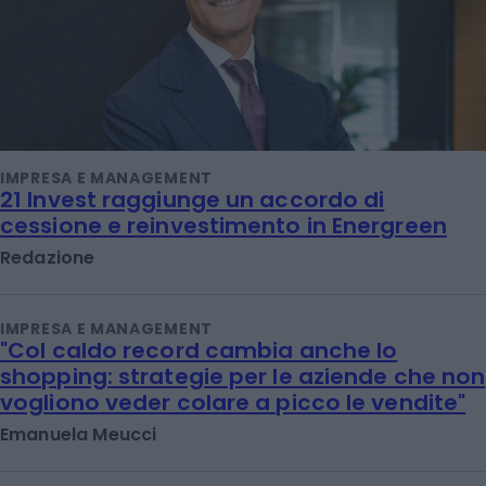
IMPRESA E MANAGEMENT
21 Invest raggiunge un accordo di
cessione e reinvestimento in Energreen
Redazione
IMPRESA E MANAGEMENT
"Col caldo record cambia anche lo
shopping: strategie per le aziende che non
vogliono veder colare a picco le vendite"
Emanuela Meucci