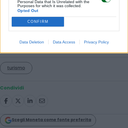
assoluto
Personal Data that Is Unrelated with the
Purposes for which it was collected.
–
Dal mito dei paninari al lusso globale, come
Opted Out
Moncler ha conquistato il mondo
CONFIRM
–
Rischio tsunami per Rolex & co., Trump fa
tremare gli orologi svizzeri di lusso
Data Deletion
Data Access
Privacy Policy
© RIPRODUZIONE RISERVATA
turismo
Condividi
Scegli Moneta come fonte preferita