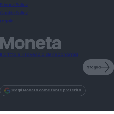
Privacy Policy
Cookie Policy
Legale
Il dritto e il rovescio dell'economia
Sfoglia
Scegli Moneta come fonte preferita
Moneta s.r.l. - Via Dell'Aprica 18 - 20158 - Milano