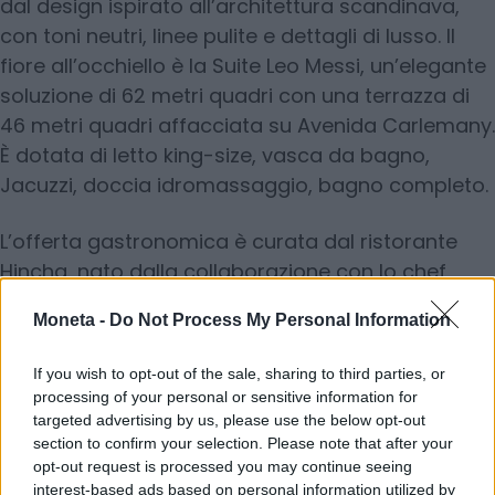
dal design ispirato all’architettura scandinava,
con toni neutri, linee pulite e dettagli di lusso. Il
fiore all’occhiello è la Suite Leo Messi, un’elegante
soluzione di 62 metri quadri con una terrazza di
46 metri quadri affacciata su Avenida Carlemany.
È dotata di letto king-size, vasca da bagno,
Jacuzzi, doccia idromassaggio, bagno completo.
L’offerta gastronomica è curata dal ristorante
Hincha, nato dalla collaborazione con lo chef
stellato Michelin Nandu Jubany. A disposizione
Moneta -
Do Not Process My Personal Information
degli ospiti anche una spa e una piscina interna.
Tariffe: da 200 euro a notte per le camere
If you wish to opt-out of the sale, sharing to third parties, or
standard.
processing of your personal or sensitive information for
targeted advertising by us, please use the below opt-out
section to confirm your selection. Please note that after your
opt-out request is processed you may continue seeing
Hotel MiM Sotogrande Club
interest-based ads based on personal information utilized by