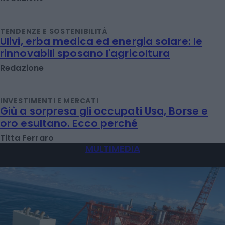
TENDENZE E SOSTENIBILITÀ
Ulivi, erba medica ed energia solare: le
rinnovabili sposano l'agricoltura
Redazione
INVESTIMENTI E MERCATI
Giù a sorpresa gli occupati Usa, Borse e
oro esultano. Ecco perché
Titta Ferraro
MULTIMEDIA