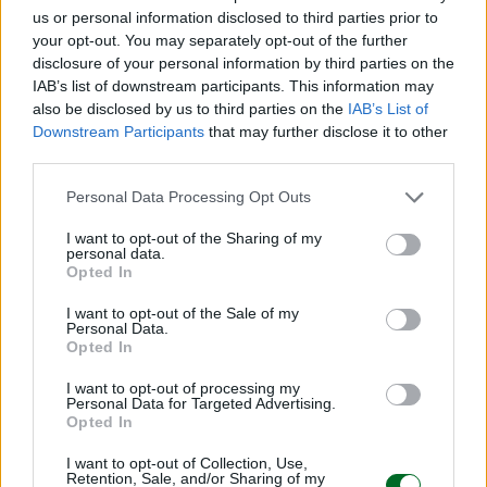
us or personal information disclosed to third parties prior to
Marítimo (Cadice)
your opt-out. You may separately opt-out of the further
disclosure of your personal information by third parties on the
Situato nel prestigioso porto turistico di
IAB’s list of downstream participants. This information may
also be disclosed by us to third parties on the
IAB’s List of
Sotogrande, in
Andalusia
, questo boutique hotel
Downstream Participants
that may further disclose it to other
è un
inno al lusso nautico
. Il design, ispirato al
third parties.
mondo marino, fa uso di materiali naturali per
Personal Data Processing Opt Outs
creare un’atmosfera rilassante, affacciata sul
Mar Mediterraneo. L’hotel dispone di 45 camere,
I want to opt-out of the Sharing of my
personal data.
molte delle quali con terrazza privata e vista sul
Opted In
porto. I servizi includono due ristoranti di cucina
I want to opt-out of the Sale of my
fusion, una spa, terrazze relax e l’accesso
Personal Data.
Opted In
esclusivo al Marina Club. Tariffe: da 230 euro per
una doppia, fino a 504 euro a notte per le suite.
I want to opt-out of processing my
Personal Data for Targeted Advertising.
Opted In
Leggi anche:
I want to opt-out of Collection, Use,
–
L’editoriale di Osvaldo De Paolini, Lusso
Retention, Sale, and/or Sharing of my