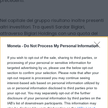
precedenti.
Nel capitale del gruppo risultano inoltre presenti
altri investitori. Tra questi Sardar Biglari,
attraverso Biglari Holdings con una quota del
3,4%, e Bader Nasser Al-Kharafi, che detiene circa
il 3% dopo un ingresso avvenuto a gennaio. Tra gli
Moneta -
Do Not Process My Personal Information
azionisti figurano anche
Danilo Iervolino, Piero
If you wish to opt-out of the sale, sharing to third parties, or
Ferrari e la famiglia Bombassei
.
processing of your personal or sensitive information for
targeted advertising by us, please use the below opt-out
© RIPRODUZIONE RISERVATA
section to confirm your selection. Please note that after your
opt-out request is processed you may continue seeing
interest-based ads based on personal information utilized by
Ferretti Group
nautica
us or personal information disclosed to third parties prior to
your opt-out. You may separately opt-out of the further
disclosure of your personal information by third parties on the
IAB’s list of downstream participants. This information may
Condividi