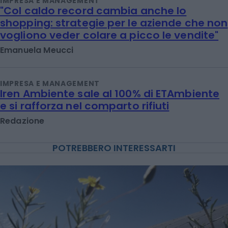
IMPRESA E MANAGEMENT
"Col caldo record cambia anche lo
shopping: strategie per le aziende che non
vogliono veder colare a picco le vendite"
Emanuela Meucci
IMPRESA E MANAGEMENT
Iren Ambiente sale al 100% di ETAmbiente
e si rafforza nel comparto rifiuti
Redazione
POTREBBERO INTERESSARTI