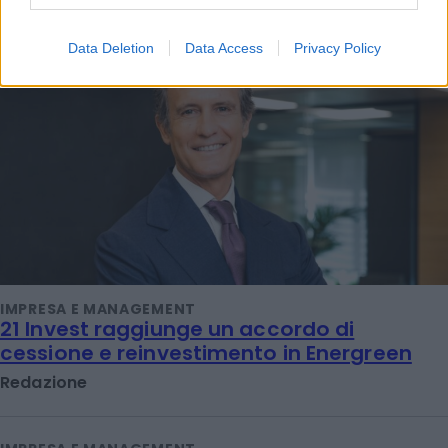
LEGGI ANCHE
Data Deletion
Data Access
Privacy Policy
IMPRESA E MANAGEMENT
21 Invest raggiunge un accordo di
cessione e reinvestimento in Energreen
Redazione