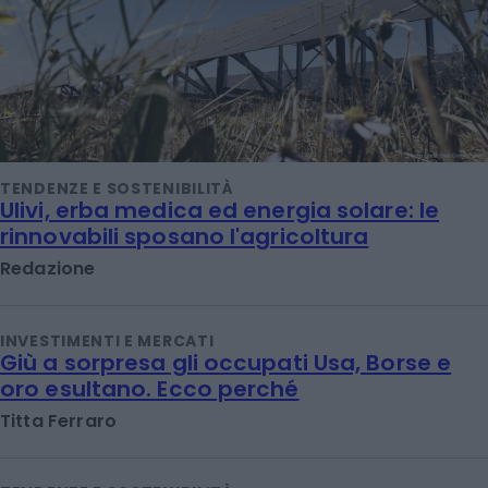
TENDENZE E SOSTENIBILITÀ
Ulivi, erba medica ed energia solare: le
rinnovabili sposano l'agricoltura
Redazione
INVESTIMENTI E MERCATI
Giù a sorpresa gli occupati Usa, Borse e
oro esultano. Ecco perché
Titta Ferraro