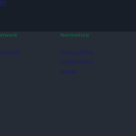
el
etwork
Normativa
 Giornale
Privacy Policy
Cookie Policy
Legale