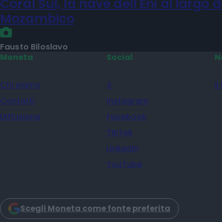
IMPRESA E MANAGEMENT
Coral Sul, la nave dell'Eni al largo d
Mozambico
Fausto Biloslavo
Moneta
Social
N
Chi siamo
X
il
Contatti
Instagram
Diffusione
Facebook
TikTok
Linkedin
YouTube