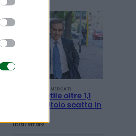
POTREBBERO INTERESSARTI
INVESTIMENTI E MERCATI
Per Mps utile oltre 1,1
miliardi, titolo scatta in