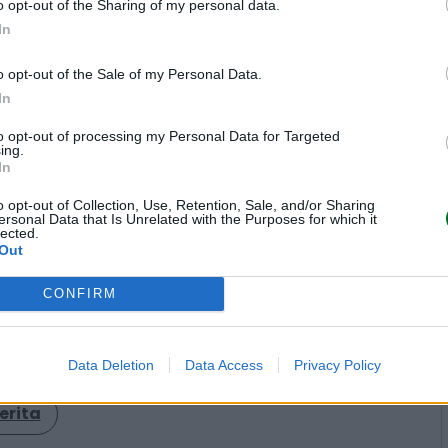
onto di SEA e allo studio
o opt-out of the Sharing of my personal data.
In
o opt-out of the Sale of my Personal Data.
In
oppe tasse locali, se non
to opt-out of processing my Personal Data for Targeted
ing.
In
o opt-out of Collection, Use, Retention, Sale, and/or Sharing
ersonal Data that Is Unrelated with the Purposes for which it
© RIPRODUZIONE RISERVATA
lected.
Out
CONFIRM
Data Deletion
Data Access
Privacy Policy