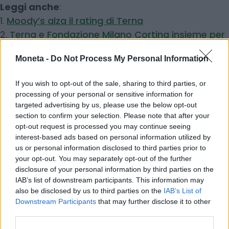
Leggi anche
:
1.
Moody’s alza il rating di Terna
2.
Terna e Fondazione Milano Cortina insieme per
i Giochi
Moneta -
Do Not Process My Personal Information
© RIPRODUZIONE RISERVATA
If you wish to opt-out of the sale, sharing to third parties, or
processing of your personal or sensitive information for
targeted advertising by us, please use the below opt-out
imprese
Piazza Affari
Terna
section to confirm your selection. Please note that after your
opt-out request is processed you may continue seeing
interest-based ads based on personal information utilized by
Condividi
us or personal information disclosed to third parties prior to
your opt-out. You may separately opt-out of the further
disclosure of your personal information by third parties on the
IAB’s list of downstream participants. This information may
also be disclosed by us to third parties on the
IAB’s List of
Downstream Participants
that may further disclose it to other
Scegli Moneta come fonte preferita
third parties.