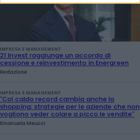
IMPRESA E MANAGEMENT
21 Invest raggiunge un accordo di
cessione e reinvestimento in Energreen
Redazione
IMPRESA E MANAGEMENT
"Col caldo record cambia anche lo
shopping: strategie per le aziende che non
vogliono veder colare a picco le vendite"
Emanuela Meucci