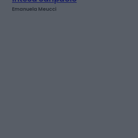
ingresso gratis alle
Gallerie d'Italia di
Intesa Sanpaolo
Emanuela Meucci