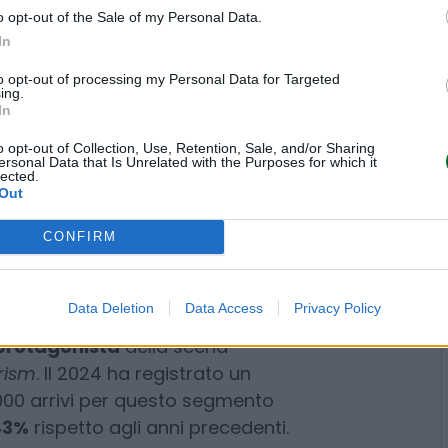
o opt-out of the Sale of my Personal Data.
6%, mentre il Piemonte si attesta a
In
to opt-out of processing my Personal Data for Targeted
ing.
nificative
in termini di
In
-Romagna, con 24mila notti
o opt-out of Collection, Use, Retention, Sale, and/or Sharing
,8%), e infine il Lazio e la
ersonal Data that Is Unrelated with the Purposes for which it
lected.
ti, superando ciascuna il 4% del
Out
delli paralleli
: da un lato le
so giornaliero
(tipicamente di
CONFIRM
ove il turismo dello shopping si
che in località meno centrali o
Data Deletion
Data Access
Privacy Policy
usso
protagonista
della scena