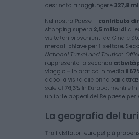
Enit
, l’Agenzia Nazionale del Turi
questo segmento è ormai struttural
più alti: a livello globale, il valor
destinato a raggiungere
327,8 mi
Nel nostro Paese, il
contributo dire
shopping supera
2,5 miliardi
di e
visitatori provenienti da Cina e St
mercati chiave per il settore. Se
National Travel and Tourism Offic
rappresenta la seconda
attività 
viaggio – lo pratica in media il
67%
dopo la visita alle principali attra
sale al 76,3% in Europa, mentre in I
un forte appeal del Belpaese per e