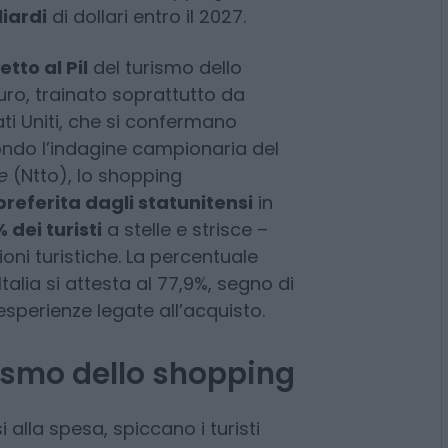
smo. La rilevanza economica di
e e proiettata a livelli ancora
e del turismo dello shopping è
liardi
di dollari entro il 2027.
tto al Pil
del turismo dello
uro, trainato soprattutto da
ati Uniti, che si confermano
condo l’indagine campionaria del
e
(Ntto), lo shopping
preferita dagli statunitensi
in
 dei turisti
a stelle e strisce –
zioni turistiche. La percentuale
talia si attesta al 77,9%, segno di
sperienze legate all’acquisto.