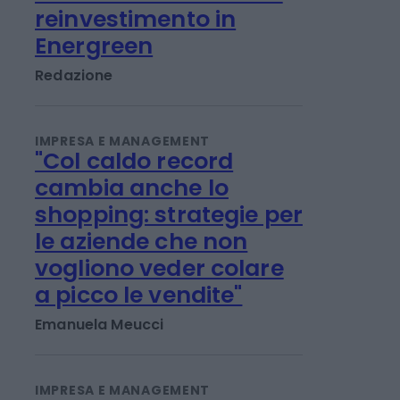
IMPRESA E MANAGEMENT
21 Invest raggiunge un
accordo di cessione e
reinvestimento in
Energreen
Redazione
IMPRESA E MANAGEMENT
"Col caldo record
cambia anche lo
shopping: strategie per
le aziende che non
vogliono veder colare
a picco le vendite"