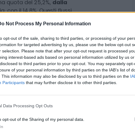
rismo dello shopping
i alla spesa, spiccano i turisti
Do Not Process My Personal Information
na quota del 25,2%,
dalla
a, con il 14,8%. Questi flussi,
to opt-out of the sale, sharing to third parties, or processing of your per
ini italiani, si concentrano
formation for targeted advertising by us, please use the below opt-out s
r selection. Please note that after your opt-out request is processed y
Giulia, Lombardia e Liguria
. Le
eing interest-based ads based on personal information utilized by us or
sifica della spesa complessiva: il
disclosed to third parties prior to your opt-out. You may separately opt-
milioni di euro, la Lombardia 327
losure of your personal information by third parties on the IAB’s list of
. This information may also be disclosed by us to third parties on the
IA
Participants
that may further disclose it to other third parties.
 flussi di tipo prevalentemente
. Tuttavia, analizzando anche il
l Data Processing Opt Outs
allo shopping
, emerge una
mbardia, ad esempio, è al primo
o opt-out of the Sharing of my personal data.
manenza, con 229mila notti, pari
In
 il Friuli-Venezia Giulia, con