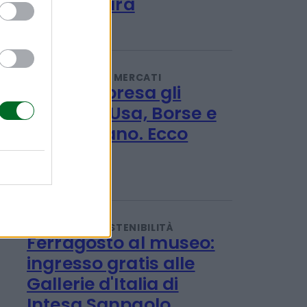
Ulivi, erba medica ed
energia solare: le
rinnovabili sposano
l'agricoltura
Redazione
INVESTIMENTI E MERCATI
Giù a sorpresa gli
occupati Usa, Borse e
oro esultano. Ecco
perché
Titta Ferraro
TENDENZE E SOSTENIBILITÀ
Ferragosto al museo: