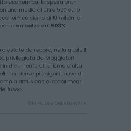
rism
. Il 2024 ha registrato un
.000 arrivi per questo segmento
43%
rispetto agli anni precedenti.
tto economico: la spesa pro-
con una media di oltre 500 euro
 economico vicino ai 10 milioni di
 pari a
un balzo del 503%
.
ra estate da record, nella quale il
 privilegiata dai viaggiatori
 in riferimento al turismo d’alta
e tendenze più significative di
’ampia diffusione di stabilimenti
del lusso.
© RIPRODUZIONE RISERVATA