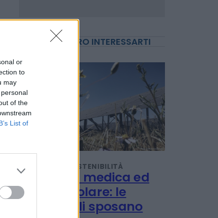
sonal or
ection to
ou may
POTREBBERO INTERESSARTI
 personal
out of the
 downstream
B’s List of
TENDENZE E SOSTENIBILITÀ