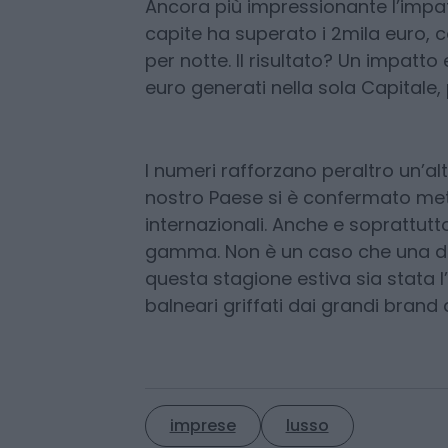
internazionale dello
shopping tou
incremento straordinario: oltre 5
specifico, con una
crescita del 1
Ancora più impressionante l’impa
capite ha superato i 2mila euro, 
per notte. Il risultato? Un impatto
euro generati nella sola Capitale,
I numeri rafforzano peraltro un’alt
nostro Paese si è confermato meta
internazionali. Anche e soprattutto
gamma. Non è un caso che una dell
questa stagione estiva sia stata l
balneari griffati dai grandi brand 