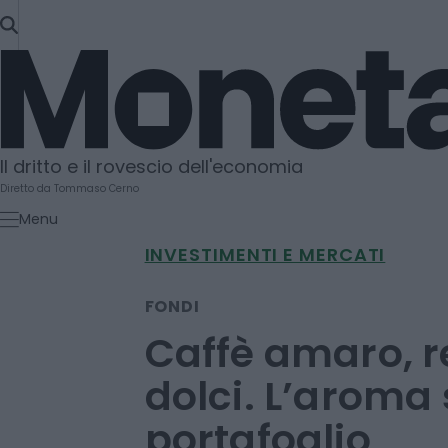
SKIP
TO
Moneta
CONTENT
Il dritto e il rovescio dell'economia
Diretto da Tommaso Cerno
Menu
INVESTIMENTI E MERCATI
FONDI
Caffè amaro, 