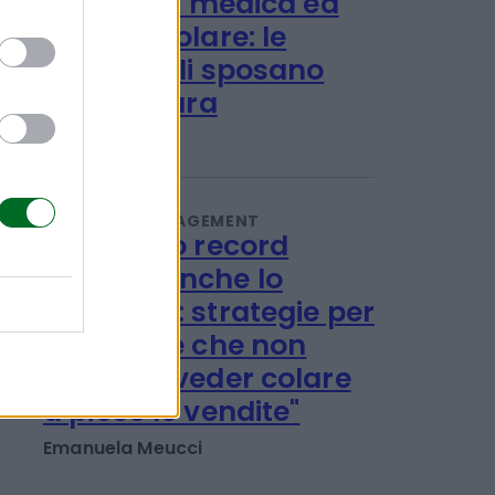
TENDENZE E SOSTENIBILITÀ
Ulivi, erba medica ed
energia solare: le
rinnovabili sposano
l'agricoltura
Redazione
IMPRESA E MANAGEMENT
"Col caldo record
cambia anche lo
shopping: strategie per
le aziende che non
vogliono veder colare