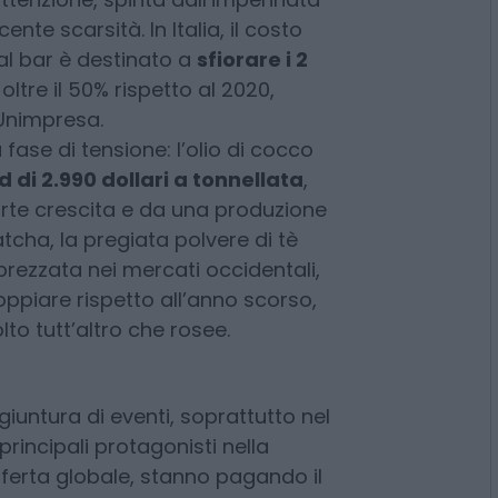
cco, fino al matcha e ai cereali.
delle materie prime agricole si
tenzione, spinta dall’impennata
ente scarsità. In Italia, il costo
 al bar è destinato a
sfiorare i 2
 oltre il 50% rispetto al 2020,
 Unimpresa.
 fase di tensione: l’olio di cocco
d di 2.990 dollari a tonnellata
,
te crescita e da una produzione
tcha, la pregiata polvere di tè
ezzata nei mercati occidentali,
oppiare rispetto all’anno scorso,
lto tutt’altro che rosee.