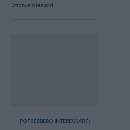
INVESTIMENTI E MERCATI
Fineco, a luglio la
raccolta schizza del 45
Emanuela Meucci