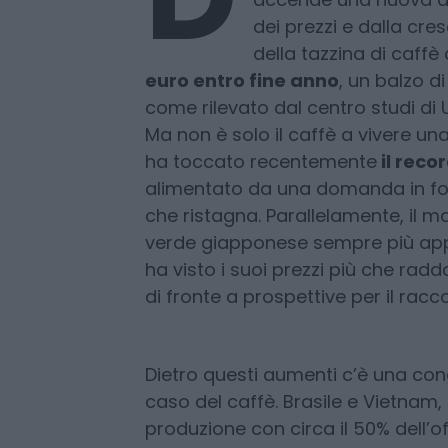
D
al caffè, all’olio di co
Nel panorama globale 
accende una nuova at
dei prezzi e dalla cresc
della tazzina di caffè
euro entro fine anno
, un balzo di
come rilevato dal centro studi di
Ma non è solo il caffè a vivere una
ha toccato recentemente
il recor
alimentato da una domanda in for
che ristagna. Parallelamente, il ma
verde giapponese sempre più appr
ha visto i suoi prezzi più che radd
di fronte a prospettive per il racco