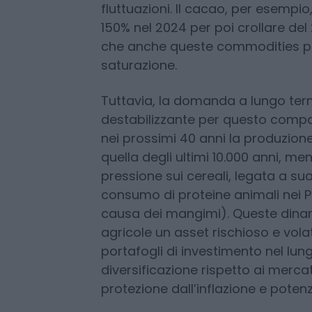
estremi, come siccità e inondazio
sussidi agricoli o tariffe commerci
costi di produzione. Il mercato, pe
fluttuazioni. Il cacao, per esempio
150% nel 2024 per poi crollare de
che anche queste commodities p
saturazione.
Tuttavia, la domanda a lungo term
destabilizzante per questo compa
nei prossimi 40 anni la produzio
quella degli ultimi 10.000 anni, me
pressione sui cereali, legata a su
consumo di proteine animali nei P
causa dei mangimi). Queste dina
agricole un asset rischioso e vola