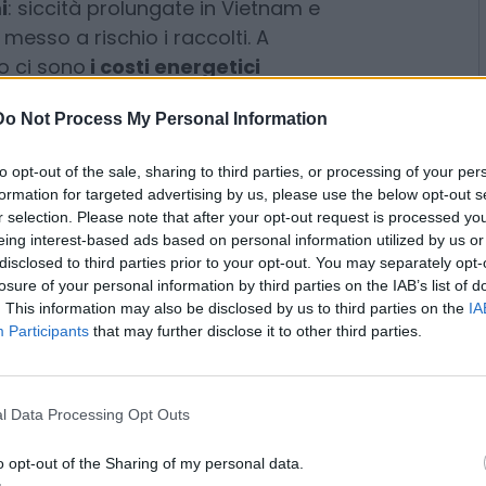
iuntura di eventi, soprattutto nel
principali protagonisti nella
fferta globale, stanno pagando il
i
: siccità prolungate in Vietnam e
Do Not Process My Personal Information
 messo a rischio i raccolti. A
o ci sono
i costi energetici
to opt-out of the sale, sharing to third parties, or processing of your per
nte sulle fasi di lavorazione, e
formation for targeted advertising by us, please use the below opt-out s
r selection. Please note that after your opt-out request is processed y
gi, manodopera e distribuzione.
eing interest-based ads based on personal information utilized by us or
pee
contro la deforestazione
disclosed to third parties prior to your opt-out. You may separately opt-
più rigorosi agli importatori,
losure of your personal information by third parties on the IAB’s list of
 i piccoli produttori, e
. This information may also be disclosed by us to third parties on the
IA
Participants
that may further disclose it to other third parties.
ezzo finale. Solo il mese scorso il
per cento. «I dati del ministero
ostrato che le esportazioni a
l Data Processing Opt Outs
spetto all’anno precedente
, per
e dei dazi Usa”, ha sottolineato
o opt-out of the Sharing of my personal data.