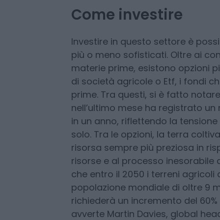
portafogli di investimento nel lun
diversificazione rispetto ai mercat
protezione dall’inflazione e poten
Come investire
Investire in questo settore è possi
più o meno sofisticati. Oltre ai con
materie prime, esistono opzioni pi
di società agricole o Etf, i fondi c
prime. Tra questi, si è fatto nota
nell’ultimo mese ha registrato un 
in un anno, riflettendo la tensione
solo. Tra le opzioni, la terra colt
risorsa sempre più preziosa in ri
risorse e al processo inesorabile d
che entro il 2050 i terreni agrico