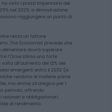
ni, politiche governative, come
ali, e inflazione con aumenti dei
rtanto, è caratterizzato da forti
, ha visto i prezzi impennarsi del
l 25% nel 2025, a dimostrazione
ossono raggiungere un punto di
ine resta un fattore
rto.
The Economist
prevede che
ne alimentare dovrà superare
ntre l’Ocse stima una forte
a volta all’aumento del 12% del
aesi emergenti entro il 2032 (a
miche rendono le materie prime
tile, ma anche strategico per i