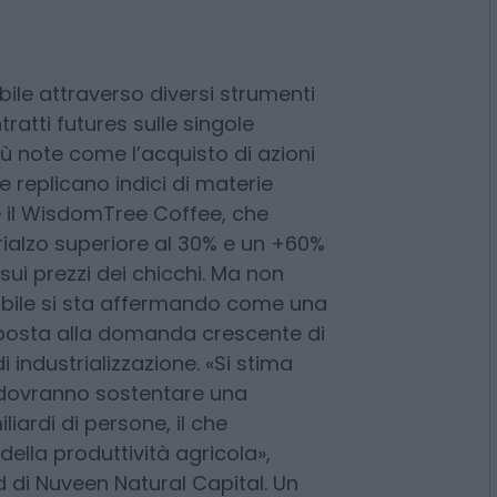
go periodo, offrendo
i azionari e obbligazionari,
ziale di rendimento.
bile attraverso diversi strumenti
tratti futures sulle singole
ù note come l’acquisto di azioni
he replicano indici di materie
re il WisdomTree Coffee, che
rialzo superiore al 30% e un +60%
 sui prezzi dei chicchi. Ma non
ivabile si sta affermando come una
sposta alla domanda crescente di
i industrializzazione. «Si stima
li dovranno sostentare una