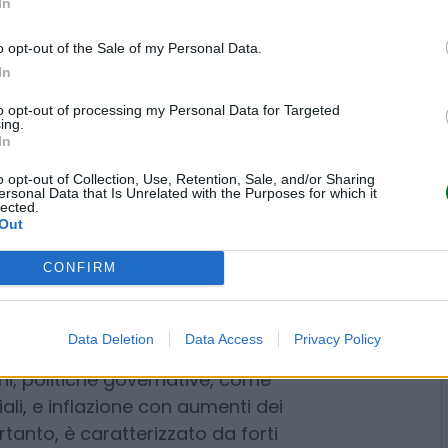
es and macroeconomic research
In
 la tensione sia effetto anche
o opt-out of the Sale of my Personal Data.
In
ino o la domanda non rallenti
sembra destinato a proseguire,
to opt-out of processing my Personal Data for Targeted
ing.
siliano 2025/26 che indicano un
In
edente. Nel frattempo, si
o opt-out of Collection, Use, Retention, Sale, and/or Sharing
 tradizionale, come chicchi
ersonal Data that Is Unrelated with the Purposes for which it
lected.
, per ridurre la dipendenza da
Out
CONFIRM
erie soft
Data Deletion
Data Access
Privacy Policy
le è oggi più cruciale che mai
manda è inelastica, dato che
cilmente sostituibili, ma la loro
 più spesso da eventi climatici