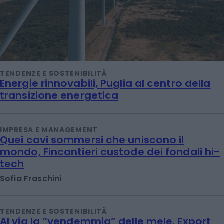
TENDENZE E SOSTENIBILITÀ
Energie rinnovabili, Puglia al centro della
transizione energetica
IMPRESA E MANAGEMENT
Quei cavi sommersi che uniscono il
mondo, Fincantieri custode dei fondali hi-
tech
Sofia Fraschini
TENDENZE E SOSTENIBILITÀ
Al via la “vendemmia” delle mele. Export