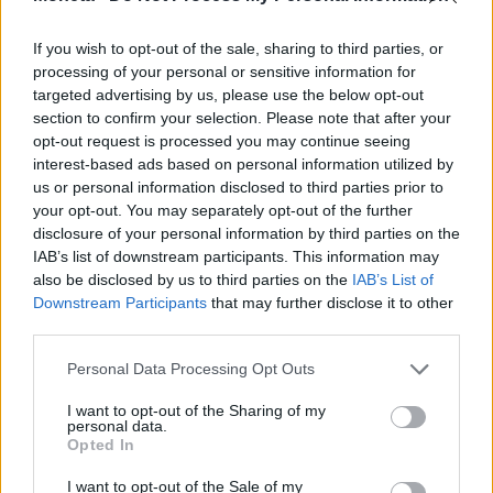
If you wish to opt-out of the sale, sharing to third parties, or
“Questa volta – prosegue -, alcune delle
processing of your personal or sensitive information for
valutazioni elevate sono sostenute da ricavi e utili
targeted advertising by us, please use the below opt-out
section to confirm your selection. Please note that after your
solidi, a differenza di molte aziende nel 2000, che
opt-out request is processed you may continue seeing
avevano bruciato i loro finanziamenti senza mai
interest-based ads based on personal information utilized by
vedere un dollaro di profitto. Oltre a NVIDIA,
us or personal information disclosed to third parties prior to
your opt-out. You may separately opt-out of the further
prevediamo che nei prossimi anni ci saranno
disclosure of your personal information by third parties on the
molti altri nuovi leader nel settore dell’IA. Poiché in
IAB’s list of downstream participants. This information may
futuro utilizzeremo tutti sempre più l’IA, si
also be disclosed by us to third parties on the
IAB’s List of
apriranno nuovi e più ampi mercati in crescita in
Downstream Participants
that may further disclose it to other
third parties.
cui la tecnologia potrà conquistare quote di
mercato e continuare a superare il resto del
Personal Data Processing Opt Outs
mercato in termini di crescita degli utili”.
I want to opt-out of the Sharing of my
personal data.
Opted In
Leggi anche:
–
Sam Altman: “l’intelligenza artificiale è in una
I want to opt-out of the Sale of my