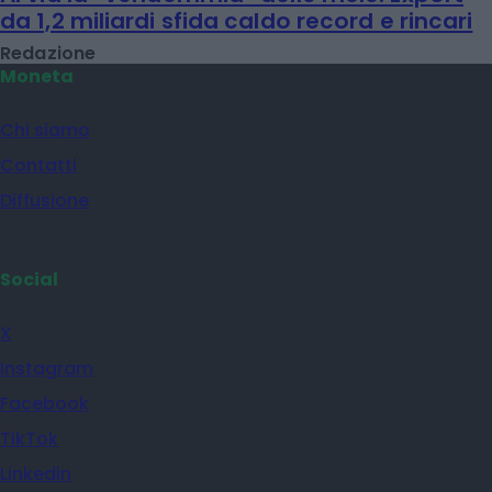
da 1,2 miliardi sfida caldo record e rincari
Redazione
Moneta
Chi siamo
Contatti
Diffusione
Social
X
Instagram
Facebook
TikTok
Linkedin