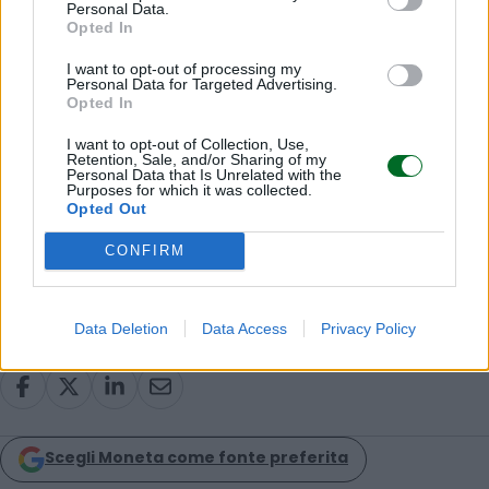
Personal Data.
bolla speculativa e farà perdere miliardi”
Opted In
–
Gli americani temono che l’intelligenza artificiale
I want to opt-out of processing my
toglierà lavoro a tantissime persone
Personal Data for Targeted Advertising.
Opted In
I want to opt-out of Collection, Use,
Retention, Sale, and/or Sharing of my
Personal Data that Is Unrelated with the
© RIPRODUZIONE RISERVATA
Purposes for which it was collected.
Opted Out
CONFIRM
tech
tecnologia
Data Deletion
Data Access
Privacy Policy
Condividi
Scegli Moneta come fonte preferita