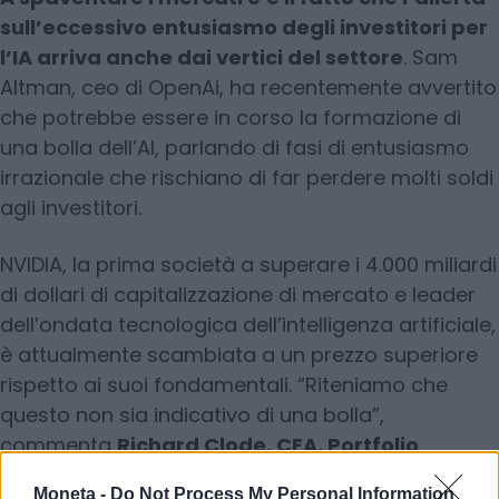
sull’eccessivo entusiasmo degli investitori per
l’IA arriva anche dai vertici del settore
. Sam
Altman, ceo di OpenAi, ha recentemente avvertito
che potrebbe essere in corso la formazione di
una bolla dell’AI, parlando di fasi di entusiasmo
irrazionale che rischiano di far perdere molti soldi
agli investitori.
NVIDIA, la prima società a superare i 4.000 miliardi
di dollari di capitalizzazione di mercato e leader
dell’ondata tecnologica dell’intelligenza artificiale,
è attualmente scambiata a un prezzo superiore
rispetto ai suoi fondamentali. “Riteniamo che
questo non sia indicativo di una bolla”,
commenta
Richard Clode, CFA, Portfolio
Manager di Janus Henderson Investors
Moneta -
Do Not Process My Personal Information