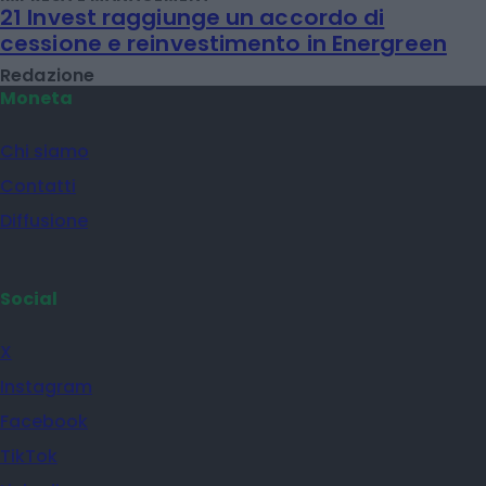
21 Invest raggiunge un accordo di
cessione e reinvestimento in Energreen
Redazione
Moneta
Chi siamo
Contatti
Diffusione
Social
X
Instagram
Facebook
TikTok