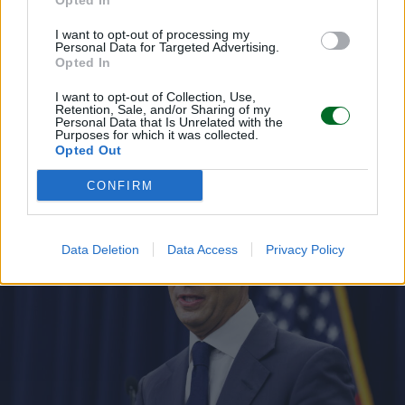
Opted In
I want to opt-out of processing my
Personal Data for Targeted Advertising.
Opted In
I want to opt-out of Collection, Use,
Retention, Sale, and/or Sharing of my
Personal Data that Is Unrelated with the
LEGGI ANCHE
Purposes for which it was collected.
Opted Out
CONFIRM
Data Deletion
Data Access
Privacy Policy