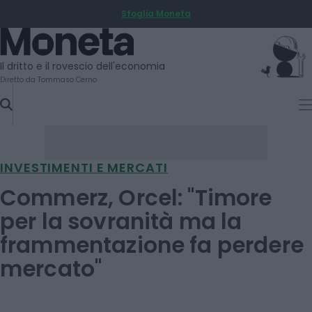
Sfoglia Moneta
SKIP
TO
Moneta
CONTENT
Il dritto e il rovescio dell'economia
Diretto da Tommaso Cerno
INVESTIMENTI E MERCATI
Commerz, Orcel: "Timore
per la sovranità ma la
frammentazione fa perdere
mercato"