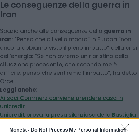
Le conseguenze della guerra in
Iran
Spazio anche alle conseguenze della
guerra in
Iran
: “Penso che a livello macro” in Europa “non
ancora abbiamo visto il pieno impatto” della crisi
dell’energia: “Se non avremo un ripristino della
situazione precedente, che secondo me è
difficile, penso che sentiremo l’impatto”, ha detto
Orcel.
Leggi anche:
Ai soci Commerz conviene prendere casa in
Unicredit
Unicredit prova la presa silenziosa della Bastiglia
Commerzbank
Moneta -
Do Not Process My Personal Information
© RIPRODUZIONE RISERVATA