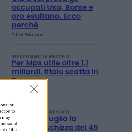
INVESTIMENTI E MERCATI
Giù a sorpresa gli
occupati Usa, Borse e
oro esultano. Ecco
perché
Titta Ferraro
INVESTIMENTI E MERCATI
Per Mps utile oltre 1,1
miliardi, titolo scatta in
Borsa
sonal or
ection to
Titta Ferraro
ou may
 personal
out of the