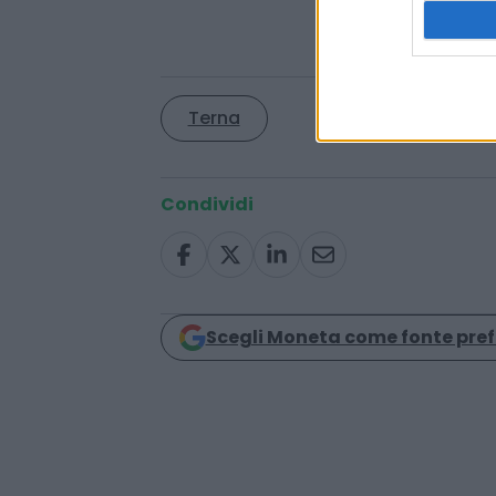
Partecipate pubbliche: ecco la nuo
Leonardo ed Enav
Terna
Condividi
Scegli Moneta come fonte pref