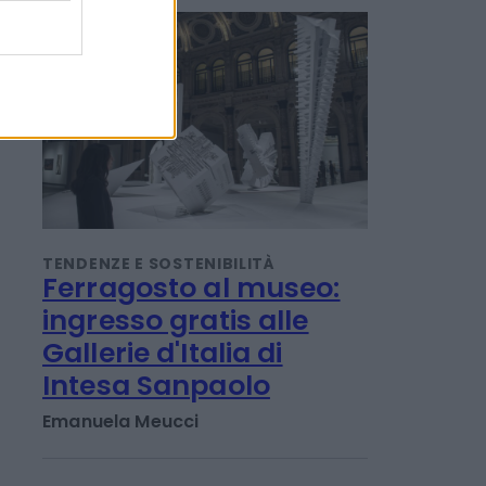
POTREBBERO INTERESSARTI
TENDENZE E SOSTENIBILITÀ
Ferragosto al museo:
ingresso gratis alle
Gallerie d'Italia di
Intesa Sanpaolo