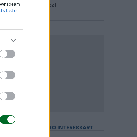
 downstream
INVESTIMENTI E MERCATI
B’s List of
Fineco, a luglio la
raccolta schizza del 45
Emanuela Meucci