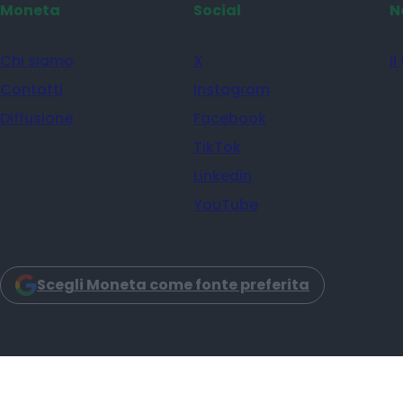
Moneta
Social
N
Chi siamo
X
il
Contatti
Instagram
Diffusione
Facebook
TikTok
Linkedin
YouTube
Scegli Moneta come fonte preferita