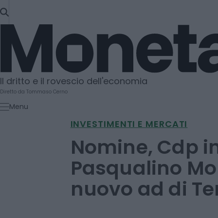
SKIP
TO
Moneta
CONTENT
Il dritto e il rovescio dell'economia
Diretto da Tommaso Cerno
Menu
INVESTIMENTI E MERCATI
Nomine, Cdp i
Pasqualino Mo