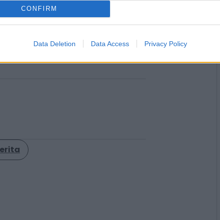
CONFIRM
va squadra di Enel, Eni,
Data Deletion
Data Access
Privacy Policy
© RIPRODUZIONE RISERVATA
erita