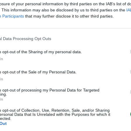
losure of your personal information by third parties on the IAB’s list of
. This information may also be disclosed by us to third parties on the
IA
Participants
that may further disclose it to other third parties.
 era stato nominato ad di Enav
o), società quotata partecipata
le Finanze. Dal 2021 è commissario
l Data Processing Opt Outs
idenza del Consiglio per la
nazionali. Dal 2017 al 2025 è
o opt-out of the Sharing of my personal data.
In
istema portuale del Mare di Sicilia
iano di investimenti
o opt-out of the Sale of my Personal Data.
ardo di euro. Dal 2011 al 2015 è
In
uale di Civitavecchia, Fiumicino e
to opt-out of processing my Personal Data for Targeted
esidente di Assoporti –
ing.
stato inoltre componente del
In
e Infrastrutture e dei Trasporti
o opt-out of Collection, Use, Retention, Sale, and/or Sharing
ersonal Data that Is Unrelated with the Purposes for which it
lità e della logistica.
lected.
Out