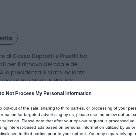
erita
ne di Cassa Depositi e Prestiti ha
ti per il rinnovo del cda e del
Do Not Process My Personal Information
 Alla presidenza è stato indicato
asqualino Monti. Nella lista
to opt-out of the sale, sharing to third parties, or processing of your per
formation for targeted advertising by us, please use the below opt-out s
Qinjing Shen, Silvia Tossini,
r selection. Please note that after your opt-out request is processed y
Gian Luca Gregori e Anna
eing interest-based ads based on personal information utilized by us or
disclosed to third parties prior to your opt-out. You may separately opt-