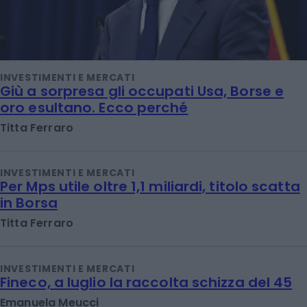
INVESTIMENTI E MERCATI
Giù a sorpresa gli occupati Usa, Borse e
oro esultano. Ecco perché
Titta Ferraro
INVESTIMENTI E MERCATI
Per Mps utile oltre 1,1 miliardi, titolo scatta
in Borsa
Titta Ferraro
INVESTIMENTI E MERCATI
Fineco, a luglio la raccolta schizza del 45
Emanuela Meucci