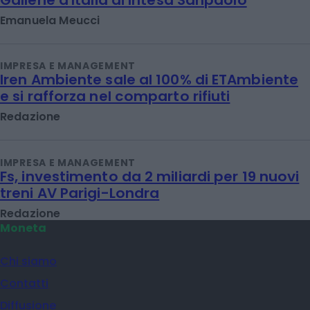
Emanuela Meucci
IMPRESA E MANAGEMENT
Iren Ambiente sale al 100% di ETAmbiente
e si rafforza nel comparto rifiuti
Redazione
IMPRESA E MANAGEMENT
Fs, investimento da 2 miliardi per 19 nuovi
treni AV Parigi-Londra
Redazione
Moneta
Chi siamo
Contatti
Diffusione