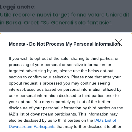
Leggi anche:
Utile record e nuovi target fanno volare Unicredit
in Borsa. Orcel: “Su Generali solo fantasie”
© RIPRODUZIONE RISERVATA
Moneta -
Do Not Process My Personal Information
banche
Intelligenza Artificiale
If you wish to opt-out of the sale, sharing to third parties, or
processing of your personal or sensitive information for
Piazza Affari
targeted advertising by us, please use the below opt-out
section to confirm your selection. Please note that after your
opt-out request is processed you may continue seeing
interest-based ads based on personal information utilized by
Condividi
us or personal information disclosed to third parties prior to
your opt-out. You may separately opt-out of the further
disclosure of your personal information by third parties on the
IAB’s list of downstream participants. This information may
also be disclosed by us to third parties on the
IAB’s List of
Scegli Moneta come fonte preferita
Downstream Participants
that may further disclose it to other