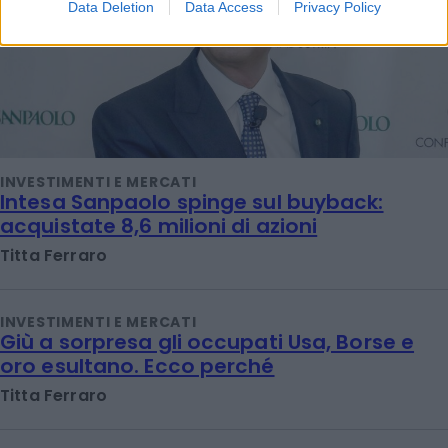
Data Deletion
Data Access
Privacy Policy
INVESTIMENTI E MERCATI
Intesa Sanpaolo spinge sul buyback:
acquistate 8,6 milioni di azioni
Titta Ferraro
INVESTIMENTI E MERCATI
Giù a sorpresa gli occupati Usa, Borse e
oro esultano. Ecco perché
Titta Ferraro