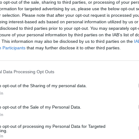
nel dialogo che si cresce. Lo
to opt-out of the sale, sharing to third parties, or processing of your per
bblicità comparativa che ha
formation for targeted advertising by us, please use the below opt-out s
r selection. Please note that after your opt-out request is processed y
i rendere più chiara
eing interest-based ads based on personal information utilized by us or
umatori. In tutto ci dovrebbe
disclosed to third parties prior to your opt-out. You may separately opt-
ttutto nel mondo del credito,
losure of your personal information by third parties on the IAB’s list of
. This information may also be disclosed by us to third parties on the
IA
lto più di un panciotto
Participants
that may further disclose it to other third parties.
a con cifre e gemelli ai polsi.
mersi, una evidenza nel porsi
leganza, dalla capacità di essere
l Data Processing Opt Outs
e.
Revolut
non ce ne voglia, ma
lo stesso dello spot «La scelta
o opt-out of the Sharing of my personal data.
 cui la banca online
paragona la
In
pay
. Il tutto con tanto di stellette
o opt-out of the Sale of my Personal Data.
a bocciatura del gruppo
In
era della sostenibilità. Guarda
rti a cui maggiormente guardano
to opt-out of processing my Personal Data for Targeted
ing.
In