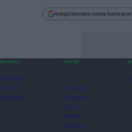
Condividi
Scegli Moneta come fonte pref
Moneta
Social
N
Chi siamo
X
il
Contatti
Instagram
Diffusione
Facebook