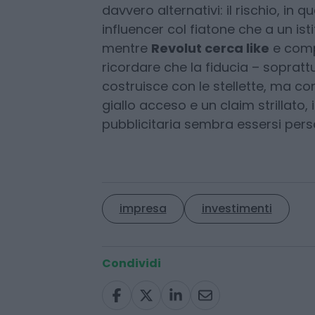
dall’
ABC della buona comunicaz
no, anche un filo di classe. Soprat
giovani. Perché non basta vestirs
davvero alternativi: il rischio, in q
influencer col fiatone che a un ist
mentre
Revolut cerca like
e comp
ricordare che la fiducia – soprattu
costruisce con le stellette, ma co
giallo acceso e un claim strillat
pubblicitaria sembra essersi pers
impresa
investimenti