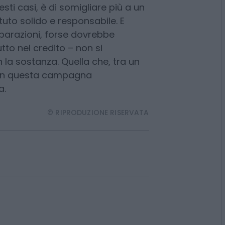
ione
: sobrietà, rispetto, e perché
tutto quando ci si rivolge ai
i da “banca nuova” per essere
uesti casi, è di somigliare più a un
ituto solido e responsabile. E
arazioni, forse dovrebbe
tto nel credito – non si
n la sostanza. Quella che, tra un
o, in questa campagna
a.
© RIPRODUZIONE RISERVATA