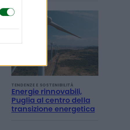
POTREBBERO INTERESSARTI
TENDENZE E SOSTENIBILITÀ
Energie rinnovabili,
Puglia al centro della