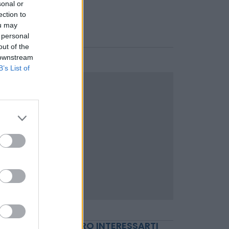
Musk piange, Huang
sonal or
ection to
ride. Ecco perché
ou may
Nvidia vola dopo conti
 personal
SpaceX
out of the
 downstream
Titta Ferraro
B’s List of