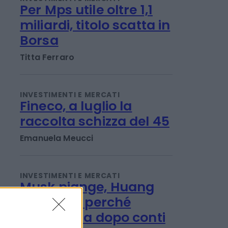
INVESTIMENTI E MERCATI
Per Mps utile oltre 1,1
miliardi, titolo scatta in
Borsa
Titta Ferraro
INVESTIMENTI E MERCATI
Fineco, a luglio la
raccolta schizza del 45
Emanuela Meucci
INVESTIMENTI E MERCATI