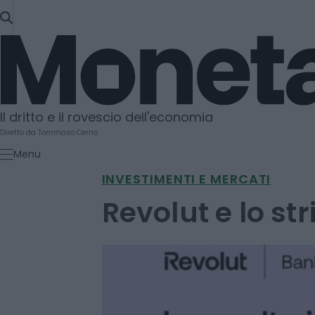
SKIP
TO
Moneta
CONTENT
Il dritto e il rovescio dell'economia
Diretto da Tommaso Cerno
Menu
INVESTIMENTI E MERCATI
Revolut e lo str