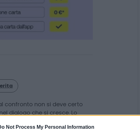
erita
Do Not Process My Personal Information
al confronto non si deve certo