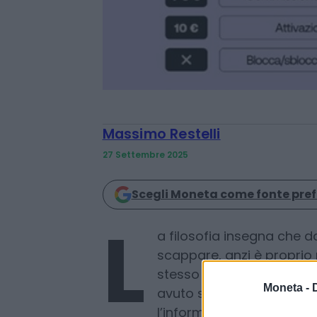
Massimo Restelli
27 Settembre 2025
Scegli Moneta come fonte pref
Moneta -
a filosofia insegna che d