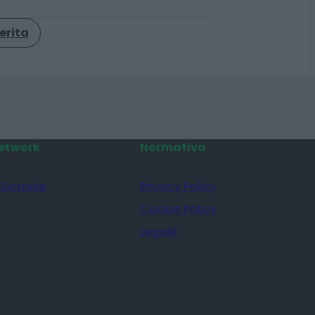
erita
etwork
Normativa
 Giornale
Privacy Policy
Cookie Policy
Legale