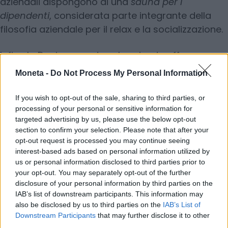
aziendali dispongono di una
sauna per i
dipendenti
, considerata parte integrante della
filosofia aziendale per il relax e la socializzazione.
Infine la Danimarca, dove le aziende offrono un
aiuto economico per la cura dei figli e congedi
Moneta -
Do Not Process My Personal Information
parentali bilanciati e realmente utilizzati da
entrambi i genitori.
If you wish to opt-out of the sale, sharing to third parties, or
processing of your personal or sensitive information for
targeted advertising by us, please use the below opt-out
“Questi benefit non sono solo espressione di
section to confirm your selection. Please note that after your
generosità aziendale, ma veri e propri
opt-out request is processed you may continue seeing
investimenti nel benessere dei dipendenti,”
interest-based ads based on personal information utilized by
afferma Andrea Guffanti, General Manager di
us or personal information disclosed to third parties prior to
your opt-out. You may separately opt-out of the further
Coverflex – “Riconosciamo che una vita
disclosure of your personal information by third parties on the
equilibrata e soddisfacente si traduce in
IAB’s list of downstream participants. This information may
maggiore impegno, lealtà e produttività.
Le
also be disclosed by us to third parties on the
IAB’s List of
Downstream Participants
that may further disclose it to other
aziende
che abbracciano queste innovazioni non
third parties.