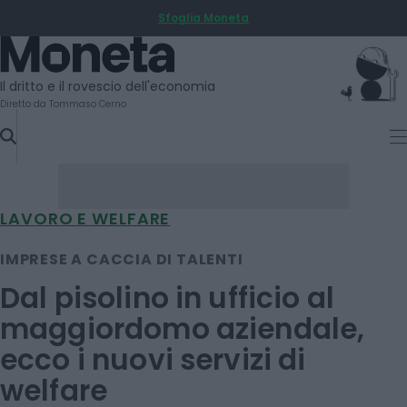
Sfoglia Moneta
SKIP
TO
Moneta
CONTENT
Il dritto e il rovescio dell'economia
Diretto da Tommaso Cerno
LAVORO E WELFARE
IMPRESE A CACCIA DI TALENTI
Dal pisolino in ufficio al
maggiordomo aziendale,
ecco i nuovi servizi di
welfare