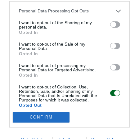
solo
attraggono i migliori talenti,
ma
costruiscono anche una
cultura d’impresa
Personal Data Processing Opt Outs
all’avanguardia
, dove il lavoro si integra
I want to opt-out of the Sharing of my
armoniosamente con la vita personale”.
personal data.
Opted In
© RIPRODUZIONE RISERVATA
I want to opt-out of the Sale of my
Personal Data.
Opted In
lavoro
welfare
I want to opt-out of processing my
Personal Data for Targeted Advertising.
Opted In
Condividi
I want to opt-out of Collection, Use,
Retention, Sale, and/or Sharing of my
Personal Data that Is Unrelated with the
Purposes for which it was collected.
Opted Out
CONFIRM
Scegli Moneta come fonte preferita