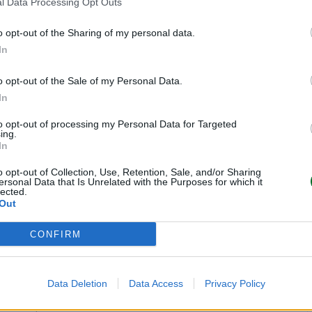
l Data Processing Opt Outs
etenuti, ricordiamo che ai fini
o opt-out of the Sharing of my personal data.
’obbligo di indicare le
In
o opt-out of the Sale of my Personal Data.
In
ob sulle criptovalute
to opt-out of processing my Personal Data for Targeted
ing.
In
 la sicurezza delle criptovalute
o opt-out of Collection, Use, Retention, Sale, and/or Sharing
ersonal Data that Is Unrelated with the Purposes for which it
lected.
© RIPRODUZIONE RISERVATA
Out
CONFIRM
Data Deletion
Data Access
Privacy Policy