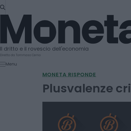
SKIP
TO
Moneta
CONTENT
Il dritto e il rovescio dell'economia
Diretto da Tommaso Cerno
Menu
MONETA RISPONDE
Plusvalenze cr