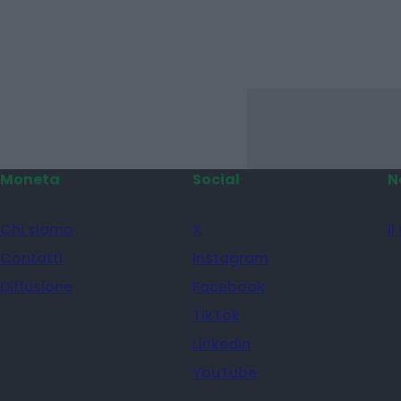
Moneta
Social
N
Chi siamo
X
il
Contatti
Instagram
Diffusione
Facebook
TikTok