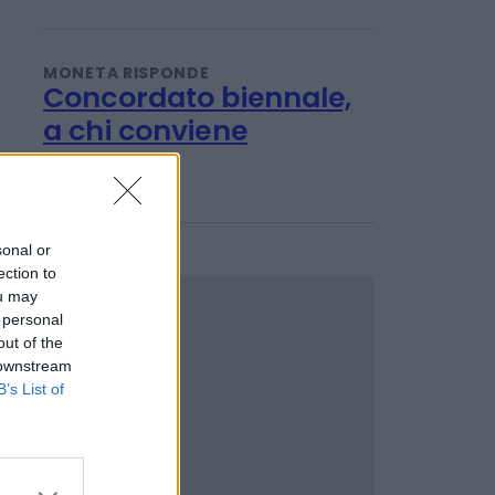
Conti deposito,
vantaggi e criticità
Redazione
MONETA RISPONDE
Concordato biennale,
a chi conviene
sonal or
Redazione
ection to
ou may
 personal
out of the
 downstream
B’s List of