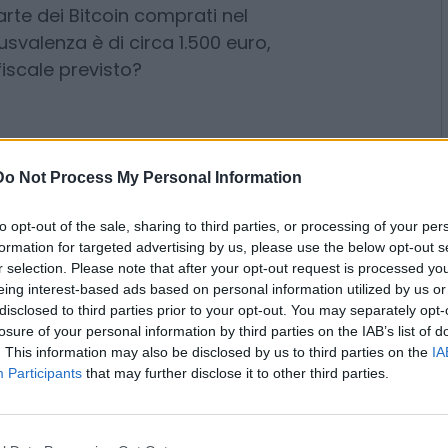
erita
te dei Bitcoin comprati nel
lusvalenza è di circa 1.500 euro,
fiscale previsto?
Do Not Process My Personal Information
to opt-out of the sale, sharing to third parties, or processing of your per
formation for targeted advertising by us, please use the below opt-out s
r selection. Please note that after your opt-out request is processed y
eing interest-based ads based on personal information utilized by us or
disclosed to third parties prior to your opt-out. You may separately opt-
losure of your personal information by third parties on the IAB’s list of
ta dipende da quando è avvenuta
. This information may also be disclosed by us to third parties on the
IA
ipto è avvenuta nel 2026 la
Participants
that may further disclose it to other third parties.
rispetto al 26% del 2025), pari a
vige più la franchigia di 2.000
e le plusvalenze di minor entità