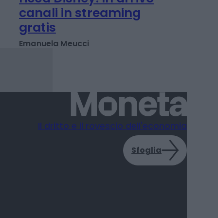
IMPRESA E MANAGEMENT
Parchi e Toy Story fan
ricca Disney. In arrivo
canali in streaming
gratis
Emanuela Meucci
Il dritto e il rovescio dell'economia
Sfoglia