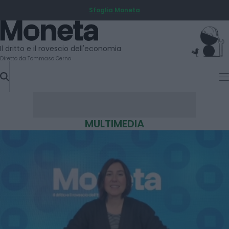
Sfoglia Moneta
SKIP
TO
Moneta
CONTENT
Il dritto e il rovescio dell'economia
Diretto da Tommaso Cerno
MULTIMEDIA