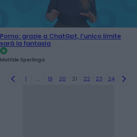
Porno: grazie a ChatGpt, l’unico limite
sarà la fantasia
Matilde Sperlinga
1
…
19
20
21
22
23
24