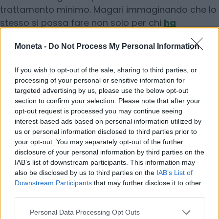
trattamento minimo. Magari immaginando che lo
stesso si possa fare non solo per chi
ha
conferito il Tfr nei fondi pensione
ma pure per
Moneta -
Do Not Process My Personal Information
chi il trattamento di fine rapporto lo ha lasciato in
azienda.
If you wish to opt-out of the sale, sharing to third parties, or
processing of your personal or sensitive information for
L’altra sfida sarà allargare la
partecipazione al
targeted advertising by us, please use the below opt-out
lavoro
. Per il presidente Inps, Gabriele Fava,
section to confirm your selection. Please note that after your
opt-out request is processed you may continue seeing
questo significa tre cose:
più giovani, più donne,
interest-based ads based on personal information utilized by
più permanenza attiva
per chi è in buona salute
us or personal information disclosed to third parties prior to
oltre i sessant’anni. Perché, ha spiegato Fava, “i
your opt-out. You may separately opt-out of the further
dati di Eurostat ci dicono che nei Paesi dove gli
disclosure of your personal information by third parties on the
IAB’s list of downstream participants. This information may
over 60 restano più a lungo nel mondo del lavoro
also be disclosed by us to third parties on the
IAB’s List of
aumenta anche l’occupazione giovanile”.
Downstream Participants
that may further disclose it to other
Secondo il presidente dell’Inps, la sostenibilità del
third parties.
sistema previdenziale oggi non è in discussione.
Personal Data Processing Opt Outs