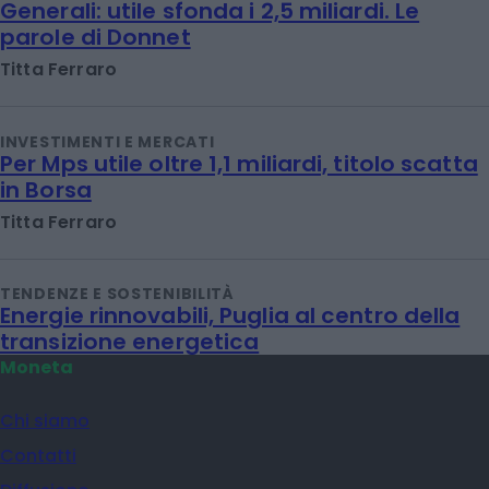
Generali: utile sfonda i 2,5 miliardi. Le
parole di Donnet
Titta Ferraro
INVESTIMENTI E MERCATI
Per Mps utile oltre 1,1 miliardi, titolo scatta
in Borsa
Titta Ferraro
TENDENZE E SOSTENIBILITÀ
Energie rinnovabili, Puglia al centro della
transizione energetica
Moneta
Chi siamo
Contatti