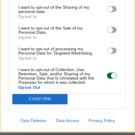
© RIPRODUZIONE RISERVATA
I want to opt-out of the Sharing of my
personal data.
Opted In
Durigon
inps
pensioni
tfr
I want to opt-out of the Sale of my
Personal Data.
Opted In
Condividi
I want to opt-out of processing my
Personal Data for Targeted Advertising.
Opted In
I want to opt-out of Collection, Use,
Retention, Sale, and/or Sharing of my
Personal Data that Is Unrelated with the
Purposes for which it was collected.
Scegli Moneta come fonte preferita
Opted Out
CONFIRM
Data Deletion
Data Access
Privacy Policy