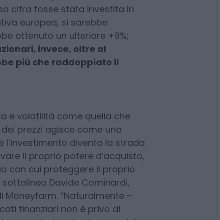
sposti all’azione erosiva
40 euro messi da parte nel 2000 e
cinque anni, oggi rimarrebbero
 potere d’acquisto, con una
sa cifra fosse stata investita in
tiva europea, si sarebbe
bbe ottenuto un ulteriore +9%;
ionari, invece, oltre al
bbe più che raddoppiato il
a e volatilità come quella che
 dei prezzi agisce come una
 e l’investimento diventa la strada
are il proprio potere d’acquisto,
a con cui proteggere il proprio