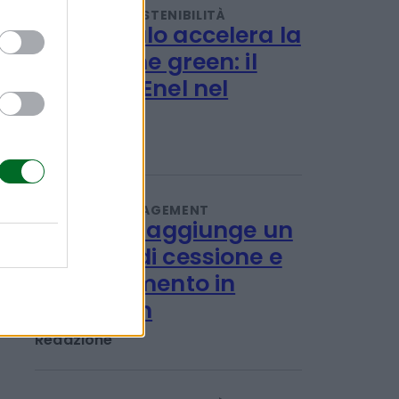
TENDENZE E SOSTENIBILITÀ
L'accumulo accelera la
transizione green: il
progetto Enel nel
Viterbese
Redazione
IMPRESA E MANAGEMENT
21 Invest raggiunge un
accordo di cessione e
reinvestimento in
Energreen