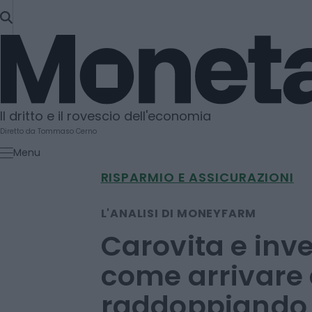
SKIP
TO
Moneta
CONTENT
Il dritto e il rovescio dell'economia
Diretto da Tommaso Cerno
Menu
RISPARMIO E ASSICURAZIONI
L'ANALISI DI MONEYFARM
Carovita e inv