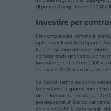
1991 e il 2023, dall’altro, uno stud
Internazionale del Lavoro segnala
parte dei paesi del G20, l’Italia s
salariale negativa nel lungo period
di potere d’acquisto tra il 2008 e i
Investire per contras
Per compensare, almeno in parte, 
optare per investire i risparmi. Seco
italiani riescono ad accantonare il
considerando una retribuzione lor
lavoratore, pari a circa 2.000 euro 
traduce in 2.340 euro risparmiati 
Se lasciati fermo sul conto corrent