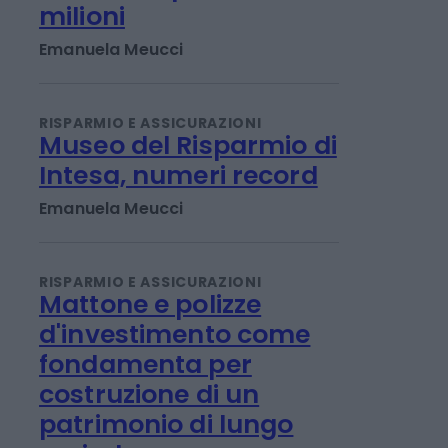
Per Unipol utile su del
42%. Dalla plusvalenza
sul titolo SpaceX 211
milioni
Emanuela Meucci
RISPARMIO E ASSICURAZIONI
Museo del Risparmio di
Intesa, numeri record
Emanuela Meucci
RISPARMIO E ASSICURAZIONI
Mattone e polizze
d'investimento come