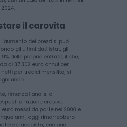
io dell’Organizzazione
 che, a differenza della maggior
i distingue per una dinamica
o, con un calo dell’8,1% in termini
l 2024.
tare il carovita
l’aumento dei prezzi si può
ndo gli ultimi dati Istat, gli
 9% delle proprie entrate, il che,
da di 37.302 euro annui per
netti per tredici mensilità, si
ogni anno.
e, rimarca l’analisi di