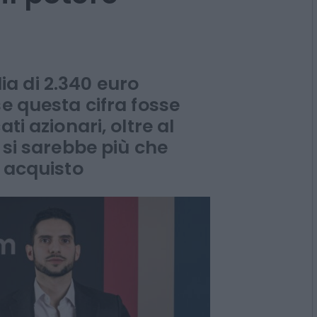
al 2050
l potere
a di 2.340 euro
se questa cifra fosse
ti azionari, oltre al
 si sarebbe più che
i acquisto