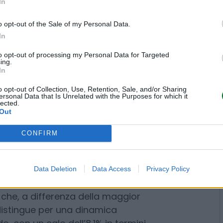
In
 dimenticato che l’andamento
o opt-out of the Sale of my Personal Data.
 il 1973 e il 1984, è cresciuta al
In
a, mentre nel decennio pre-covid
amente contenuti. La tendenza di
to opt-out of processing my Personal Data for Targeted
ing.
el costo della vita nel tempo: è
In
nque degli ultimi 77 anni si sia
o opt-out of Collection, Use, Retention, Sale, and/or Sharing
l’ultima volta nel 2020 (-0,3%).
ersonal Data that Is Unrelated with the Purposes for which it
lected.
Out
gestita. I pensionati con assegni
 a quattro volte il trattamento
CONFIRM
valutazione annuale pari al 100%.
tuale scende al 90% (tra le
Data Deletion
Data Access
Privacy Policy
amento minimo) e al 75% (oltre le
di al mese). Per i lavoratori,
i all’inflazione non è garantito.
 dei salari reali dell’1% tra il