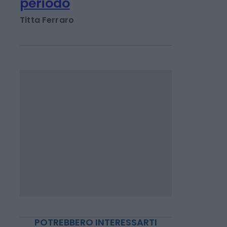
fondamenta per
costruzione di un
patrimonio di lungo
periodo
Titta Ferraro