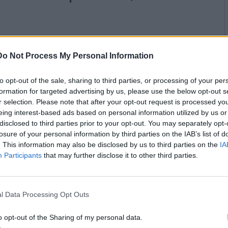
pliasse la prospettiva e si
azione media dal 1948 ad oggi,
uesto caso,
nel 2050 il carovita
 sarebbe molto più amaro: 4,26
Do Not Process My Personal Information
to opt-out of the sale, sharing to third parties, or processing of your per
lle famiglie da qui
formation for targeted advertising by us, please use the below opt-out s
r selection. Please note that after your opt-out request is processed y
eing interest-based ads based on personal information utilized by us or
disclosed to third parties prior to your opt-out. You may separately opt-
yfarm
ha calcolato, con un
losure of your personal information by third parties on the IAB’s list of
. This information may also be disclosed by us to third parties on the
IA
vita, un aggravio di spesa
Participants
that may further disclose it to other third parties.
li attuali 2.128 euro a 3.491 euro
lessivo di 16.356 euro l’anno.
 aumento del 5,2% del costo
l Data Processing Opt Outs
mensile arriverebbe a sfiorare i
65mila euro su base annuale.
o opt-out of the Sharing of my personal data.