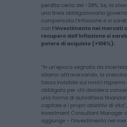
Moneyfarm, i risparmi sarebbero e
dell’inflazione, tanto che, dei 2.3
poi depositati in banca per venti
solo circa 1.450 euro in termini di
perdita certa del -38%. Se, la stes
una linea obbligazionaria governa
compensata l’inflazione e si sare
con
l’investimento nei mercati az
recupero dell’inflazione si sare
potere di acquisto (+106%).
“In un’epoca segnata da incertezz
stiamo attraversando, la crescita
tassa invisibile sui nostri risparmi
obbligata per chi desidera conserv
una forma di autodifesa finanziari