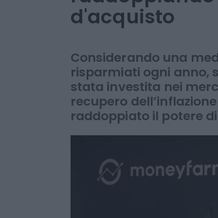
come arrivare 
raddoppiando i
d'acquisto
Considerando una medi
risparmiati ogni anno, 
stata investita nei merca
recupero dell’inflazione
raddoppiato il potere d