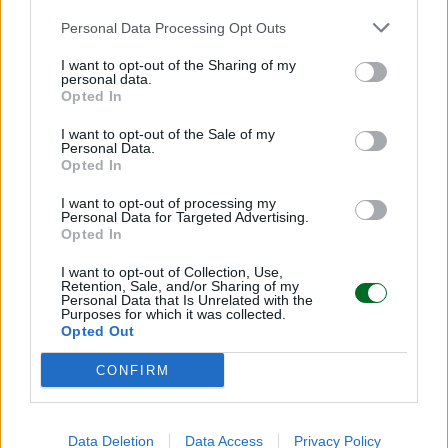
Redazione
Personal Data Processing Opt Outs
I want to opt-out of the Sharing of my
personal data.
IMPRESA E MANAGEMENT
Opted In
21 Invest raggiunge un accordo di
cessione e reinvestimento in Energreen
I want to opt-out of the Sale of my
Personal Data.
Opted In
Redazione
I want to opt-out of processing my
Personal Data for Targeted Advertising.
TENDENZE E SOSTENIBILITÀ
Opted In
Ulivi, erba medica ed energia solare: le
I want to opt-out of Collection, Use,
rinnovabili sposano l'agricoltura
Retention, Sale, and/or Sharing of my
Personal Data that Is Unrelated with the
Redazione
Purposes for which it was collected.
Opted Out
CONFIRM
Sfoglia Moneta
MULTIMEDIA
Data Deletion
Data Access
Privacy Policy