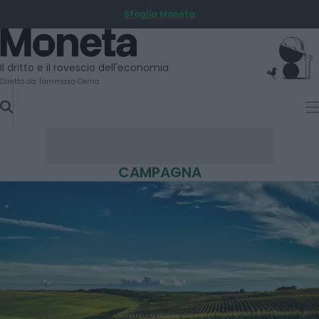
Sfoglia Moneta
SKIP
TO
Moneta
CONTENT
Il dritto e il rovescio dell'economia
Diretto da Tommaso Cerno
CAMPAGNA