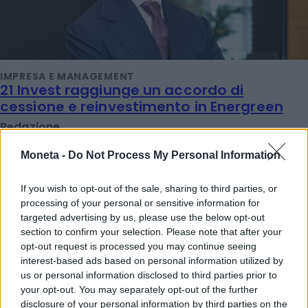
IMPRESA E MANAGEMENT
21 Invest raggiunge un accordo di
cessione e reinvestimento in Energreen
Redazione
Moneta -
Do Not Process My Personal Information
TENDENZE E SOSTENIBILITÀ
Ulivi, erba medica ed energia solare: le
If you wish to opt-out of the sale, sharing to third parties, or
rinnovabili sposano l'agricoltura
processing of your personal or sensitive information for
targeted advertising by us, please use the below opt-out
Redazione
section to confirm your selection. Please note that after your
opt-out request is processed you may continue seeing
interest-based ads based on personal information utilized by
IMPRESA E MANAGEMENT
us or personal information disclosed to third parties prior to
"Col caldo record cambia anche lo
your opt-out. You may separately opt-out of the further
shopping: strategie per le aziende che non
disclosure of your personal information by third parties on the