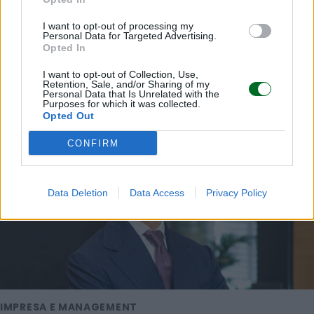
I want to opt-out of processing my
Personal Data for Targeted Advertising.
Opted In
I want to opt-out of Collection, Use,
Retention, Sale, and/or Sharing of my
LEGGI ANCHE
Personal Data that Is Unrelated with the
Purposes for which it was collected.
Opted Out
CONFIRM
Data Deletion
Data Access
Privacy Policy
IMPRESA E MANAGEMENT