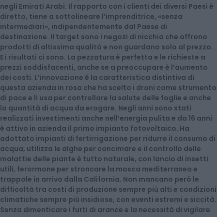
negli Emirati Arabi. Il rapporto con i clienti dei diversi Paesi è
diretto, tiene a sottolineare l’imprenditrice, «senza
intermediari», indipendentemente dal Paese di
destinazione. Il target sono i negozi di nicchia che offrono
prodotti di altissima qualità e non guardano solo al prezzo.
E i risultati ci sono. La pezzatura è perfetta e le richieste a
prezzi soddisfacenti, anche se a preoccupare è l’aumento
dei costi. L’innovazione è la caratteristica distintiva di
questa azienda in rosa che ha scelto i droni come strumento
di pace e li usa per controllare la salute delle foglie e anche
la quantità di acqua da erogare. Negli anni sono stati
realizzati investimenti anche nell’energia pulita e da 16 anni
è attivo in azienda il primo impianto fotovoltaico. Ha
adottato impianti di fertirrigazione per ridurre il consumo di
acqua, utilizza le alghe per concimare e il controllo delle
malattie delle piante è tutto naturale, con lancio di insetti
utili, ferormone per stroncare la mosca mediterranea e
trappole in arrivo dalla California. Non mancano però le
difficoltà tra costi di produzione sempre più alti e condizioni
climatiche sempre più insidiose, con eventi estremi e siccità.
Senza dimenticare i furti di arance e la necessità di vigilare