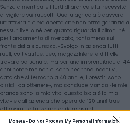
Senza dimenticare i furti di arance e la necessità
di vigilare sui raccolti. Quella agricola è davvero
un’attività a cielo aperto che non offre garanzie a
nessun livello né per quanto riguarda il clima, né
per l’andamento di mercato, tantomeno sul
fronte della sicurezza. «Svolgo in azienda tutti i
ruoli, coltivatrice, ceo, magazziniere, è difficile
trovare personale, ma per una imprenditrice di 44
anni come me non ci sono neanche incentivi,
dato che si fermano a 40 anni e, i prestiti sono
difficili da ottenere», ma conclude Monica «le mie
arance sono la mia vita, questa Isola è la mia
vita» e dall’azienda che opera da 120 anni trae
ottimismo e forza per andare avanti.
Moneta -
Do Not Process My Personal Information
© RIPRODUZIONE RISERVATA