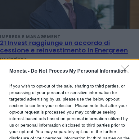
IMPRESA E MANAGEMENT
21 Invest raggiunge un accordo di
cessione e reinvestimento in Energreen
Redazione
Moneta -
Do Not Process My Personal Information
TENDENZE E SOSTENIBILITÀ
Ulivi, erba medica ed energia solare: le
If you wish to opt-out of the sale, sharing to third parties, or
rinnovabili sposano l'agricoltura
processing of your personal or sensitive information for
targeted advertising by us, please use the below opt-out
Redazione
section to confirm your selection. Please note that after your
opt-out request is processed you may continue seeing
interest-based ads based on personal information utilized by
IMPRESA E MANAGEMENT
us or personal information disclosed to third parties prior to
"Col caldo record cambia anche lo
your opt-out. You may separately opt-out of the further
shopping: strategie per le aziende che non
disclosure of your personal information by third parties on the