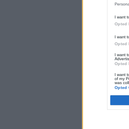
Persona
I want t
Opted 
I want t
Opted 
I want 
Advertis
Opted 
I want t
of my P
was col
Opted 