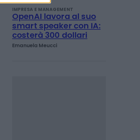
treni AV Parigi-Londra
Redazione
IMPRESA E MANAGEMENT
OpenAI lavora al suo
smart speaker con IA:
costerà 300 dollari
Emanuela Meucci