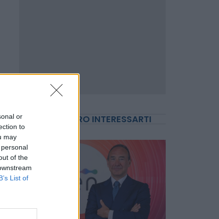
sonal or
ection to
ou may
 personal
out of the
POTREBBERO INTERESSARTI
 downstream
B’s List of