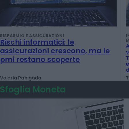
RISPARMIO E ASSICURAZIONI
I
Rischi informatici: le
M
A
assicurazioni crescono, ma le
s
T
pmi restano scoperte
e
d
Valeria Panigada
T
Sfoglia Moneta