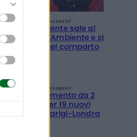
IMPRESA E MANAGEMENT
Iren Ambiente sale al
100% di ETAmbiente e si
rafforza nel comparto
rifiuti
Redazione
IMPRESA E MANAGEMENT
Fs, investimento da 2
miliardi per 19 nuovi