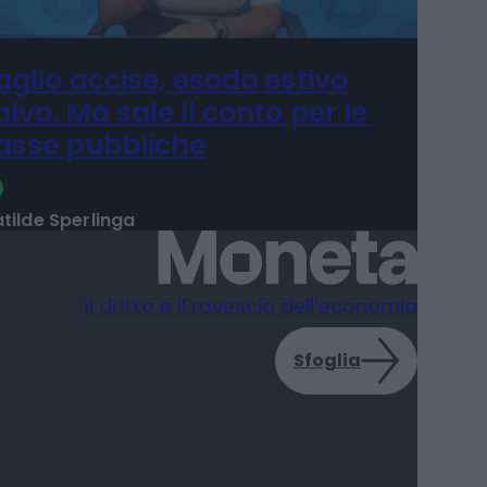
aglio accise, esodo estivo
alvo. Ma sale il conto per le
asse pubbliche
tilde Sperlinga
Il dritto e il rovescio dell'economia
Sfoglia