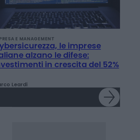
PRESA E MANAGEMENT
ybersicurezza, le imprese
taliane alzano le difese:
nvestimenti in crescita del 52%
rco Leardi