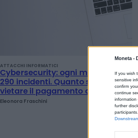
Moneta -
If you wish 
sensitive in
confirm you
continue se
ATTACCHI INFORMATICI
Cybersecurity: ogni mese oltre
information 
further disc
290 incidenti. Quanto serve
participants
vietare il pagamento dei riscatti?
Downstream 
Eleonora Fraschini