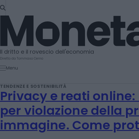
SKIP
TO
Moneta
CONTENT
Il dritto e il rovescio dell'economia
Diretto da Tommaso Cerno
Menu
TENDENZE E SOSTENIBILITÀ
Privacy e reati online: 
per violazione della p