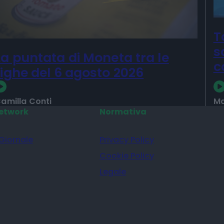
T
s
La puntata di Moneta tra le
c
righe del 6 agosto 2026
amilla Conti
Ma
etwork
Normativa
 Giornale
Privacy Policy
Cookie Policy
Legale