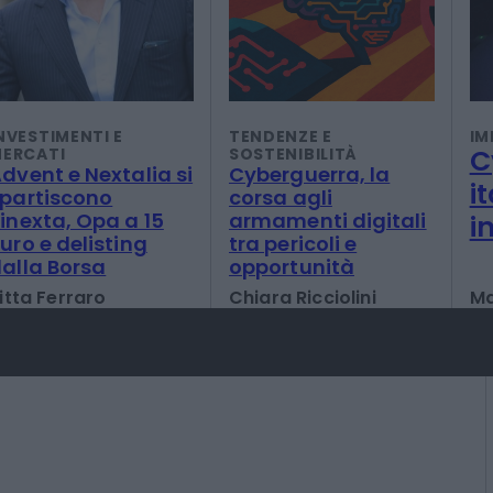
NVESTIMENTI E
TENDENZE E
IM
C
ERCATI
SOSTENIBILITÀ
dvent e Nextalia si
Cyberguerra, la
i
partiscono
corsa agli
inexta, Opa a 15
armamenti digitali
i
uro e delisting
tra pericoli e
alla Borsa
opportunità
itta Ferraro
Chiara Ricciolini
Ma